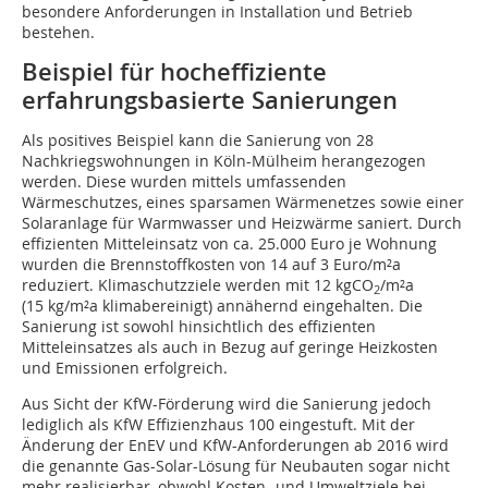
besondere Anforderungen in Installation und Betrieb
bestehen.
Beispiel für hocheffiziente
erfahrungsbasierte Sanierungen
Als positives Beispiel kann die Sanierung von 28
Nachkriegswohnungen in Köln-Mülheim herangezogen
werden. Diese wurden mittels umfassenden
Wärmeschutzes, eines sparsamen Wärmenetzes sowie einer
Solaranlage für Warmwasser und Heizwärme saniert. Durch
effizienten Mitteleinsatz von ca. 25.000 Euro je Wohnung
wurden die Brennstoffkosten von 14 auf 3 Euro/m²a
reduziert. Klimaschutzziele werden mit 12 kgCO
/m²a
2
(15 kg/m²a klimabereinigt) annähernd eingehalten. Die
Sanierung ist sowohl hinsichtlich des effizienten
Mitteleinsatzes als auch in Bezug auf geringe Heizkosten
und Emissionen erfolgreich.
Aus Sicht der KfW-Förderung wird die Sanierung jedoch
lediglich als KfW Effizienzhaus 100 eingestuft. Mit der
Änderung der EnEV und KfW-Anforderungen ab 2016 wird
die genannte Gas-Solar-Lösung für Neubauten sogar nicht
mehr realisierbar, obwohl Kosten- und Umweltziele bei