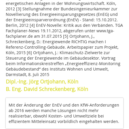
energetischen Anlagen in der Wohnungswirtschaft. Köln,
2012
[3] Stellungnahme der Bundesingenieurkammer zur
Novellierung des Energieeinsparungsgesetzes (EnEG) und
der Energieeinsparverordnung (EnEV) - Stand: 15.10.2012.
Berlin, 2012
[4] EnEV-Novelle: Kritik aus den Verbänden. TGA
Fachplaner-News 19.11.2012, abgerufen unter www.tga-
fachplaner.de am 31.07.2015
[5] Ortjohann, J.,
Schreckenberg, D.: Energiewende RICHTIG machen I
Referenz-Controlling-Gebäude. Arbeitspapier zum Projekt,
Köln, 2015
[6] Ortjohann, J.: Klimaschutz-Zielwerte zur
Steuerung der Energiewende im Gebäudesektor. Vortrag
beim Informationskreistreffen „Energieeffizienz-Monitoring
Gebäudebestand“ des Instituts Wohnen und Umwelt,
Darmstadt, 8. Juli 2015
Dipl.-Ing. Jörg Ortjohann, Köln
B. Eng. David Schreckenberg, Köln
Mit der Änderung der EnEV und den KfW-Anforderungen
ab 2016 werden manche Lösungen nicht mehr
realisierbar, obwohl Kosten- und Umweltziele bei
effizientem Mitteleinsatz vorbildlich eingehalten werden.