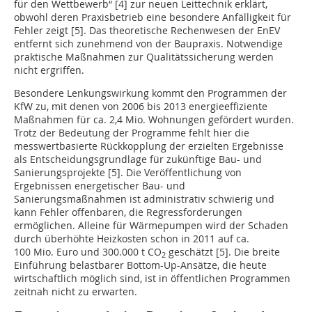
für den Wettbewerb“ [4] zur neuen Leittechnik erklärt,
obwohl deren Praxisbetrieb eine besondere Anfälligkeit für
Fehler zeigt [5]. Das theoretische Rechenwesen der EnEV
entfernt sich zunehmend von der Baupraxis. Notwendige
praktische Maßnahmen zur Qualitätssicherung werden
nicht ergriffen.
Besondere Lenkungswirkung kommt den Programmen der
KfW zu, mit denen von 2006 bis 2013 energieeffiziente
Maßnahmen für ca. 2,4 Mio. Wohnungen gefördert wurden.
Trotz der Bedeutung der Programme fehlt hier die
messwertbasierte Rückkopplung der erzielten Ergebnisse
als Entscheidungsgrundlage für zukünftige Bau- und
Sanierungsprojekte [5]. Die Veröffentlichung von
Ergebnissen energetischer Bau- und
Sanierungsmaßnahmen ist administrativ schwierig und
kann Fehler offenbaren, die Regressforderungen
ermöglichen. Alleine für Wärmepumpen wird der Schaden
durch überhöhte Heizkosten schon in 2011 auf ca.
100 Mio. Euro und 300.000 t CO
geschätzt [5]. Die breite
2
Einführung belastbarer Bottom-Up-Ansätze, die heute
wirtschaftlich möglich sind, ist in öffentlichen Programmen
zeitnah nicht zu erwarten.