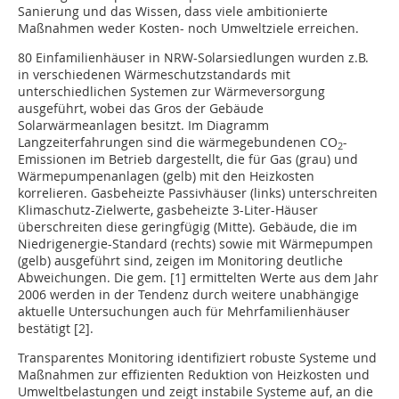
Sanierung und das Wissen, dass viele ambitionierte
Maßnahmen weder Kosten- noch Umweltziele erreichen.
80 Einfamilienhäuser in NRW-Solarsiedlungen wurden z.B.
in verschiedenen Wärmeschutzstandards mit
unterschiedlichen Systemen zur Wärmeversorgung
ausgeführt, wobei das Gros der Gebäude
Solarwärmeanlagen besitzt. Im Diagramm
Langzeiterfahrungen sind die wärmegebundenen CO
-
2
Emissionen im Betrieb dargestellt, die für Gas (grau) und
Wärmepumpenanlagen (gelb) mit den Heizkosten
korrelieren. Gasbeheizte Passivhäuser (links) unterschreiten
Klimaschutz-Zielwerte, gasbeheizte 3-Liter-Häuser
überschreiten diese geringfügig (Mitte). Gebäude, die im
Niedrigenergie-Standard (rechts) sowie mit Wärmepumpen
(gelb) ausgeführt sind, zeigen im Monitoring deutliche
Abweichungen. Die gem. [1] ermittelten Werte aus dem Jahr
2006 werden in der Tendenz durch weitere unabhängige
aktuelle Untersuchungen auch für Mehrfamilienhäuser
bestätigt [2].
Transparentes Monitoring identifiziert robuste Systeme und
Maßnahmen zur effizienten Reduktion von Heizkosten und
Umweltbelastungen und zeigt instabile Systeme auf, an die