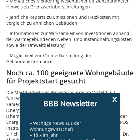
– Monatliches Monitoring wesentlicher Effizienzparameter,
Hinweis zu Grenzwertüberschreitungen
– Jährliche Reports zu Emissionen und Heizkosten mit
Vergleich zu ähnlichen Gebäuden
– Informationen zur Wirksamkeit von Investitionen anhand
der wärmegebundenen Neben- und Instandhaltungskosten
sowie der Umweltbelastung
– Möglichkeit zur Online-Darstellung der
Gebäudeperformance
Noch ca. 100 geeignete Wohngebäude
für Projektstart gesucht
Die Machbarkeit des Projektes wurde im Vorfeld mit
x
führenden Experten energieeffizienten Bauens und
BBB Newsletter
Sanierens abgestimmt: Dr. Ernst Fleischhacker
(Energiemonitoring Tirol), Dipl.-Ing. Andreas Gries
(Themenfeldleiter energetisches Bauen und Sanieren der
Energieagentur NRW), Dipl.-Psych. Olaf Hofmann (SKOPOS
» Wichtige News aus der
Institut für Markt- und Kommunikationsforschung), Dr.
Wohnungswirtschaft
Ulrich Leibfried (Consolar Solare Energiesysteme), Prof. Dr.
» 18 x im Jahr
Madjid Madjidi (Hochschule München), Dipl.-Ing. Peter