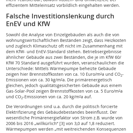
effizientem Mitteleinsatz vorbildlich eingehalten werden.
Falsche Investitionslenkung durch
EnEV und KfW
Sowohl die Analyse von Einzelgebäuden als auch die von
wohnungswirtschaftlichen Beständen zeigt, dass Heizkosten
und zugleich Klimaschutz oft nicht im Zusammenhang mit
dem KfW- und EnEV-Standard stehen. Betriebsergebnisse
ähnlicher Gebäude aus zwei Beständen, die je im KfW 60/
KfW 70 Standard ausgeführt wurden, veranschaulichen die
Unterschiede: Mittels Wärmepumpe beheizte Gebäude
zeigen hier Brennstoffkosten von ca. 10 Euro/m²a und CO
-
2
Emissionen von ca. 30 kg/m²a. Die primärenergetisch
gleichen, jedoch qualitätsgesicherten Gebäude aus einem
Gas-Solar-Pool zeigen Brennstoffkosten von ca. 5 Euro/m²a
und CO
-Emissionen von ca. 20 kg/m²a auf.
2
Die Verordnungen sind u.a. durch die politisch forcierte
Elektrifizierung des Gebäudebestandes beeinflusst. Der
wesentliche Primärenergiefaktor von Strom z.B. wurde von
2006 bis 2016 „willkürlich“ [3] von 3,0 auf 1,8 reduziert.
Wärmepumpen werden „mit weitreichenden Konsequenzen