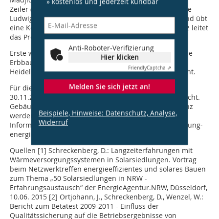
» kostenlos und jederzeit kündbar
Zeiler (Peter Zeiler + Partner Ingenieurgesellschaft). Die
Ludwig-Bölkow-Stiftung unterstützt die Verbreitung und übt
eine Kontrollfunktion aus. Die Stiftung Energieeffizienz leitet
das Projekt ehrenamtlich.
Anti-Roboter-Verifizierung
Erste wohnungswirtschaftliche Gebäude sind durch die
Hier klicken
Erbbauverein Köln eG, die GEWOG Porz eG, die GGH
Friendly
Captcha ⇗
Heidelberg mbH und die GWG Schwerte eG eingebracht.
Melden Sie sich jetzt an!
Für die erste Etappe des Projektes werden bis zum
30.11.2015 noch ca. 100 geeigneteWohngebäude gesucht.
Gebäude-Anmeldungen an die Stiftung Energieeffizienz
Beispiele, Hinweise: Datenschutz, Analyse,
werden bis Ende 2015 auf ihre Eignung geprüft.
Widerruf
Informationen zum Projekt finden sich unter www.stiftung-
energieeffizienz.org
Quellen
[1] Schreckenberg, D.: Langzeiterfahrungen mit
Wärmeversorgungssystemen in Solarsiedlungen. Vortrag
beim Netzwerktreffen energieeffizientes und solares Bauen
zum Thema „50 Solarsiedlungen in NRW -
Erfahrungsaustausch“ der EnergieAgentur.NRW, Düsseldorf,
10.06. 2015
[2] Ortjohann, J., Schreckenberg, D., Wenzel, W.:
Bericht zum Betatest 2009-2011 - Einfluss der
Qualitätssicherung auf die Betriebsergebnisse von