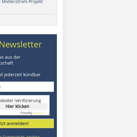
i Mieterstrom-Projekt
Newsletter
ws aus der
schaft
nd jederzeit kündbar
oboter-Verifizierung
Hier klicken
Friendly
Captcha ⇗
etzt anmelden!
e: Datenschutz, Analyse,