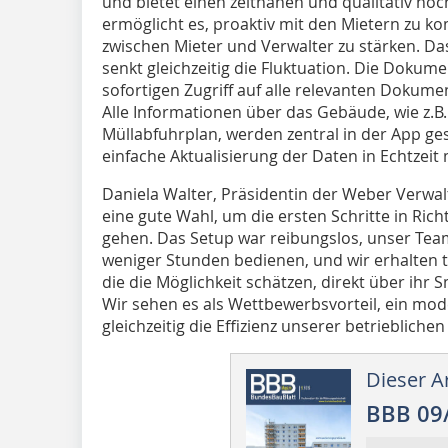
und bietet einen zeitnahen und qualitativ ho
ermöglicht es, proaktiv mit den Mietern zu 
zwischen Mieter und Verwalter zu stärken. Das
senkt gleichzeitig die Fluktuation. Die Dokum
sofortigen Zugriff auf alle relevanten Dokum
Alle Informationen über das Gebäude, wie z.
Müllabfuhrplan, werden zentral in der App ge
einfache Aktualisierung der Daten in Echtzeit 
Daniela Walter, Präsidentin der Weber Verwalt
eine gute Wahl, um die ersten Schritte in Ri
gehen. Das Setup war reibungslos, unser Tea
weniger Stunden bedienen, und wir erhalten 
die die Möglichkeit schätzen, direkt über ih
Wir sehen es als Wettbewerbsvorteil, ein mod
gleichzeitig die Effizienz unserer betriebliche
Dieser Ar
BBB 09