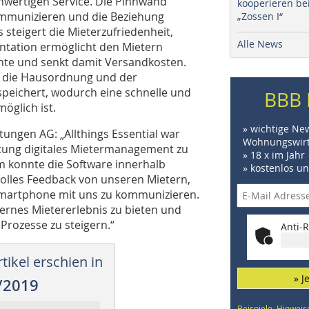
chwertigen Service. Die Pinnwand
kooperieren be
kommunizieren und die Beziehung
„Zossen I“
 steigert die Mieterzufriedenheit,
Alle News
entation ermöglicht den Mietern
ente und senkt damit Versandkosten.
B. die Hausordnung und der
speichert, wodurch eine schnelle und
BBB 
möglich ist.
» wichtige Ne
ungen AG: „Allthings Essential war
Wohnungswirt
chtung digitales Mietermanagement zu
» 18 x im Jahr
m konnte die Software innerhalb
» kostenlos u
tolles Feedback von unseren Mietern,
r Smartphone mit uns zu kommunizieren.
ernes Mietererlebnis zu bieten und
n Prozesse zu steigern.“
Anti-R
tikel erschien in
» J
/2019
Beispiele, Hinweis