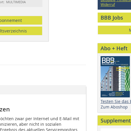
ort: MULTIMEDIA
Widerruf
BBB Jobs
bonnement
ltsverzeichnis
Abo + Heft
Testen Sie das
Zum Aboshop
tzen
öchten zwar per Internet und E-Mail mit
Supplement
izieren, aber nicht in sozialen
 Ergebnis des aktuellen Servicemonitors