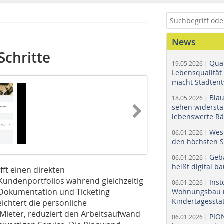
News
Schritte
Quar
19.05.2026 |
Lebensqualität 
macht Stadtent
Bla
18.05.2026 |
sehen widerst
lebenswerte R
Wes
06.01.2026 |
den höchsten 
Geb
06.01.2026 |
heißt digital b
fft einen direkten
undenportfolios während gleichzeitig
Ins
06.01.2026 |
 Dokumentation und Ticketing
Wohnungsbau r
Kindertagesstä
eichtert die persönliche
ieter, reduziert den Arbeitsaufwand
PIO
06.01.2026 |