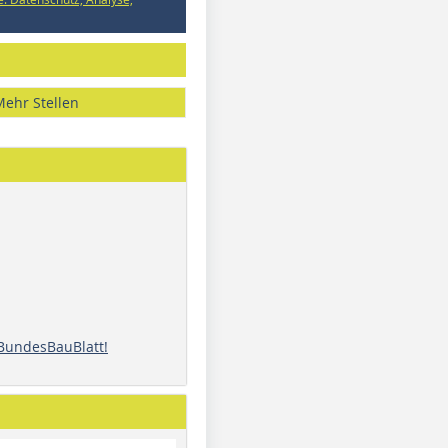
Mehr Stellen
 BundesBauBlatt!