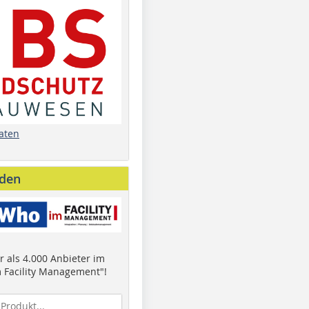
aten
nden
 als 4.000 Anbieter im
 Facility Management"!