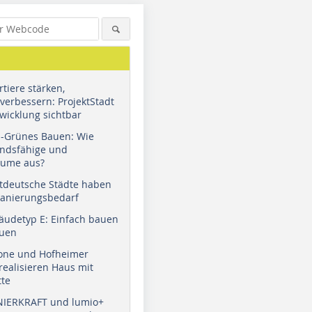
tiere stärken,
verbessern: ProjektStadt
wicklung sichtbar
u-Grünes Bauen: Wie
andsfähige und
äume aus?
tdeutsche Städte haben
Sanierungsbedarf
äudetyp E: Einfach bauen
auen
tone und Hofheimer
ealisieren Haus mit
tte
NIERKRAFT und lumio+