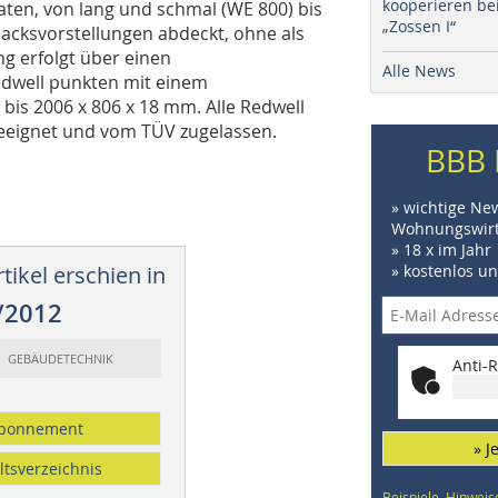
kooperieren be
ten, von lang und schmal (WE 800) bis
„Zossen I“
cksvorstellungen ab­­deckt, ohne als
ng erfolgt über einen
Alle News
edwell punkten mit einem
is 2006 x 806 x 18 mm. Alle Redwell
geeignet und vom TÜV zugelassen.
BBB 
» wichtige Ne
Wohnungswirt
» 18 x im Jahr
tikel erschien in
» kostenlos u
/2012
t: GEBÄUDETECHNIK
Anti-R
bonnement
» J
ltsverzeichnis
Beispiele, Hinweis