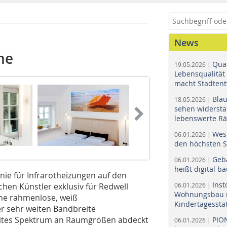
News
me
Quar
19.05.2026 |
Lebensqualität 
macht Stadtent
Bla
18.05.2026 |
sehen widerst
lebenswerte R
Wes
06.01.2026 |
den höchsten 
Geb
06.01.2026 |
heißt digital b
inie für Infrarotheizungen auf den
Ins
hen Künstler exklusiv für Redwell
06.01.2026 |
Wohnungsbau r
ine rahmenlose, weiß
Kindertagesstä
er sehr weiten Bandbreite
eites Spekt­rum an Raumgrößen abd­eckt
PIO
06.01.2026 |