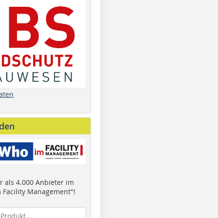
aten
nden
 als 4.000 Anbieter im
 Facility Management"!