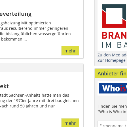
everteilung
ngsheizung Mit optimierten
us resultierend immer geringeren
e bislang üblichen wassergeführten
 bekommen:...
mehr
Zu den Mediad
Zur Homepage
Anbieter fi
ekt
tadt Sachsen-Anhalts hatte man das
g der 1970er Jahre mit drei baugleichen
 Nach rund 50 Jahren und nur
Finden Sie mehr
"Who is Who im
mehr