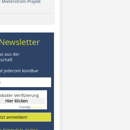
i Mieterstrom-Projekt
Newsletter
ws aus der
schaft
nd jederzeit kündbar
oboter-Verifizierung
Hier klicken
Friendly
Captcha ⇗
etzt anmelden!
e: Datenschutz, Analyse,