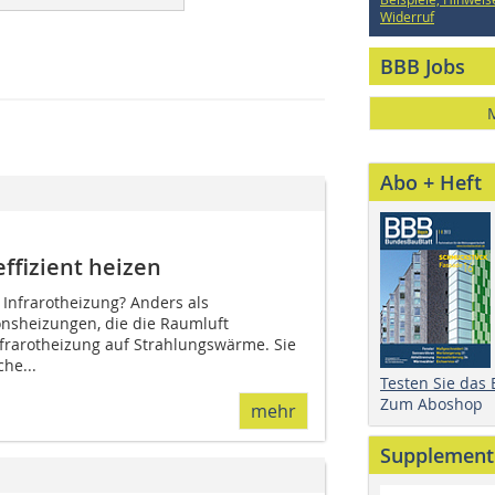
Widerruf
BBB Jobs
Abo + Heft
ffizient heizen
 Infrarotheizung? Anders als
onsheizungen, die die Raumluft
nfrarotheizung auf Strahlungswärme. Sie
he...
Testen Sie das
Zum Aboshop
mehr
Supplement