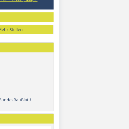
Mehr Stellen
 BundesBauBlatt!