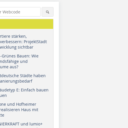
tiere stärken,
verbessern: ProjektStadt
wicklung sichtbar
u-Grünes Bauen: Wie
andsfähige und
äume aus?
tdeutsche Städte haben
Sanierungsbedarf
äudetyp E: Einfach bauen
auen
tone und Hofheimer
ealisieren Haus mit
tte
NIERKRAFT und lumio+