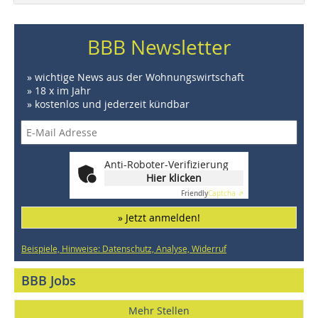
BBB Newsletter
» wichtige News aus der Wohnungswirtschaft
» 18 x im Jahr
» kostenlos und jederzeit kündbar
Anti-Roboter-Verifizierung
Hier klicken
Friendly
Captcha ⇗
» Jetzt anmelden!
Beispiele, Hinweise: Datenschutz, Analyse, Widerruf
BBB Jobs
Mehr Stellen