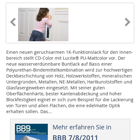
Einen neuen geruchsarmen 1K-Funktionslack für den In­nen­
bereich stellt CD-Color mit Lucite® PU-Mattcolor vor. Der
neue wasser­ver­dünn­bare Buntlack auf Basis einer
Polyurethan-Binde­mittel­kom­bination wird zur hoch­­wertigen
Deckbe­schich­tung von Holz, Holz­werk­stof­fen, mineralischen
Unter­gründen, Metallen, NE-Me­tallen, Hartkunst­stoffen und
Glasfasergeweben ein­ge­setzt. Mit seiner guten
Oberflächenhärte, be­s­ter Kanten­abdeckung und hoher
Blockfes­tigkeit eignet er sich zum Beispiel für die Lackierung
von Türen und allen Flächen, die eine edel­matte Optik
erhalten sollen. Das...
Mehr erfahren Sie in
BBB 7/8/2011