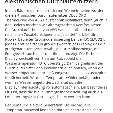
elektronischen Durchlauferhitzern
In den Bädern der modernisierten Wohneinheiten wurden
die elektronischen Durchlauferhitzer DDLE ÖKO
ThermoDrive von AEG Haustechnik installliert, denn „auch in
den Bädern möchten wir altersgerechten Komfort bieten.
Die Durchlauferhitzer von AEG Haustechnik sind mit
nützlichen Zusatzfunktionen ausgestattet“, erklärt Ulrich
Nowak, Bauleiter Großmodernisierung bei der DOGEWO21.
Jedes Gerät besitzt ein großes zweifarbiges Display, das die
gradgenaue Temperaturwahl, die Durchflussmenge, den
Energieverbrauch oder die Uhrzeit anzeigt. Die Farbe im
Display wechselt von Blau auf Rot, sobald die
Wassertemperatur 43 °C übersteigt. Damit signalisiert der
Durchlauferhitzer den Bewohnern auch optisch, wenn die
Wassertemperatur sehr heiß eingestellt ist – ein Zusatzplus
für Sicherheit. Wird der Temperaturwähler betätigt oder
warmes Wasser angefordert, schaltet sich die
Displayhinterleuchtung vollautomatisch ein. Ein besonderes
Plus ist, dass die blaue Hintergrundbeleuchtung auch als
Orientierungslicht fest eingeschaltet werden kann.
Bequem für die ältere Generation: Die individuelle
Temperaturauswahl lässt sich mit Speichertasten sichern.