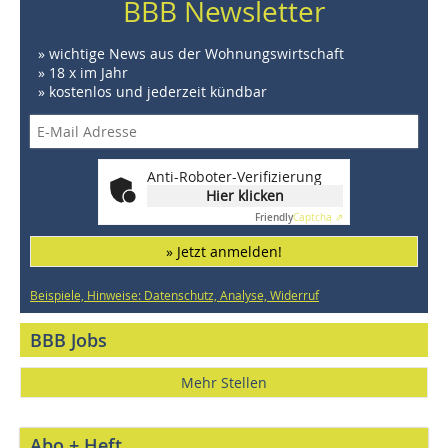
BBB Newsletter
» wichtige News aus der Wohnungswirtschaft
» 18 x im Jahr
» kostenlos und jederzeit kündbar
Anti-Roboter-Verifizierung
Hier klicken
Friendly
Captcha ⇗
» Jetzt anmelden!
Beispiele, Hinweise: Datenschutz, Analyse, Widerruf
BBB Jobs
Mehr Stellen
Abo + Heft