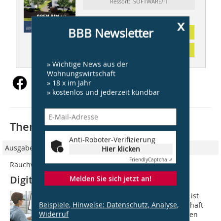
Ressort: SOFTWARE/IT
x
BBB Newsletter
Abonnement
Inhaltsverzeichnis
» Wichtige News aus der
Wohnungswirtschaft
» 18 x im Jahr
» kostenlos und jederzeit kündbar
Thematisch passende Artikel:
Anti-Roboter-Verifizierung
Ausgabe 12/2024
Hier klicken
Friendly
Captcha ⇗
Rauchwarnmelder
Digital, transparent und rechtssicher
Melden Sie sich jetzt an!
Dass Rauchwarnmelder Leben retten, ist
Beispiele, Hinweise: Datenschutz, Analyse,
unbestritten. Für die Wohnungswirtschaft
Widerruf
bedeuten die millionenfach installierten