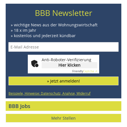
BBB Newsletter
» wichtige News aus der Wohnungswirtschaft
» 18 x im Jahr
» kostenlos und jederzeit kündbar
Anti-Roboter-Verifizierung
Hier klicken
Friendly
Captcha ⇗
» Jetzt anmelden!
Beispiele, Hinweise: Datenschutz, Analyse, Widerruf
BBB Jobs
Mehr Stellen