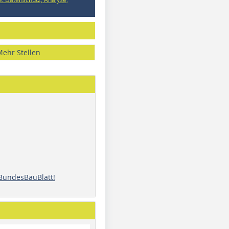
Mehr Stellen
 BundesBauBlatt!