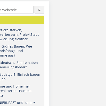
tiere stärken,
verbessern: ProjektStadt
wicklung sichtbar
u-Grünes Bauen: Wie
andsfähige und
äume aus?
tdeutsche Städte haben
Sanierungsbedarf
äudetyp E: Einfach bauen
auen
tone und Hofheimer
ealisieren Haus mit
tte
NIERKRAFT und lumio+