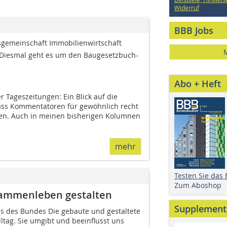
Widerruf
BBB Jobs
gemeinschaft Im­­mobilienwirtschaft
t. Diesmal geht es um den Baugesetzbuch-
Abo + Heft
r Tageszeitungen: Ein Blick auf die
ass Kommentatoren für gewöhnlich recht
n. Auch in meinen bisherigen Kolumnen
mehr
Testen Sie das
Zum Aboshop
ammenleben gestalten
Supplement
s des Bundes Die gebaute und gestaltete
ltag. Sie umgibt und beeinflusst uns