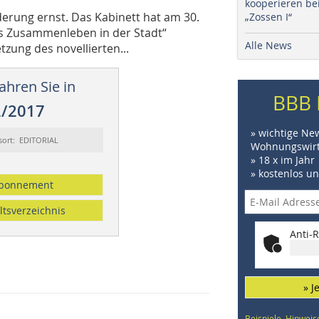
kooperieren be
rung ernst. Das Kabinett hat am 30.
„Zossen I“
 Zusammenleben in der Stadt“
Alle News
zung des novellierten...
ahren Sie in
BBB 
2/2017
» wichtige Ne
sort: EDITORIAL
Wohnungswirt
» 18 x im Jahr
» kostenlos u
bonnement
ltsverzeichnis
Anti-R
» J
Beispiele, Hinweis