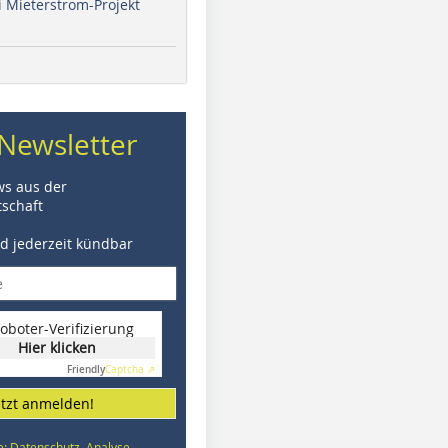
i Mieterstrom-Projekt
Newsletter
ws aus der
schaft
nd jederzeit kündbar
oboter-Verifizierung
Hier klicken
Friendly
Captcha ⇗
etzt anmelden!
e: Datenschutz, Analyse,