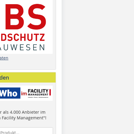
aten
nden
 als 4.000 Anbieter im
 Facility Management"!