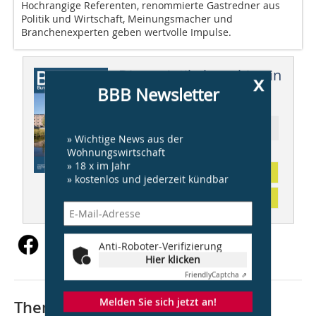
Hochrangige Referenten, renommierte Gastredner aus
Politik und Wirtschaft, Meinungsmacher und
Branchenexperten geben wertvolle Impulse.
Dieser Artikel erschien in
x
BBB Newsletter
BBB 05/2018
Ressort: AKTUELL
» Wichtige News aus der
Wohnungswirtschaft
» 18 x im Jahr
Abonnement
» kostenlos und jederzeit kündbar
Inhaltsverzeichnis
Anti-Roboter-Verifizierung
Hier klicken
Friendly
Captcha ⇗
Melden Sie sich jetzt an!
Thematisch passende Artikel: