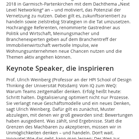
2018 in Garmisch-Partenkirchen mit dem Dachthema „Next
Level Networking“ an – und motiviert, das Potenzial der
Vernetzung zu nutzen. Dabei gilt es, zukunftsorientiert zu
handeln sowie zielstrebig Strategien in die Tat umzusetzen.
Hochrangige Referenten, renommierte Gastredner aus
Politik und Wirtschaft, Meinungsmacher und
Branchenexperten geben auf dem Branchentreff der
Immobilienwirtschaft wertvolle Impulse, wie
Wohnungsunternehmen neue Chancen nutzen und die
Themen aktiv angehen können.
Keynote Speaker, die inspirieren
Prof. Ulrich Weinberg (Professor an der HPI School of Design
Thinking der Universität Potsdam): Vom IQ zum WeQ:
Warum Teams zeitgemäßer denken. Erfolg heißt heute:
Schritt halten. Digitalisierung optimiert nicht nur Prozesse.
Sie verlangt neue Geschäftsmodelle und ein neues Denken,
sagt Ulrich Weinberg. Dafür gilt es zunächst, Muster
abzulegen, mit denen wir groß geworden sind: Bewertungen
haben ausgedient. Was zählt, sind Ergebnisse. Statt die
Grenzen des Machbaren zu akzeptieren, müssen wir in
Unmöglichkeiten denken – und handeln. Don’t wait.
Innovate! Wie das geht, kann man lernen: Der Weg zur