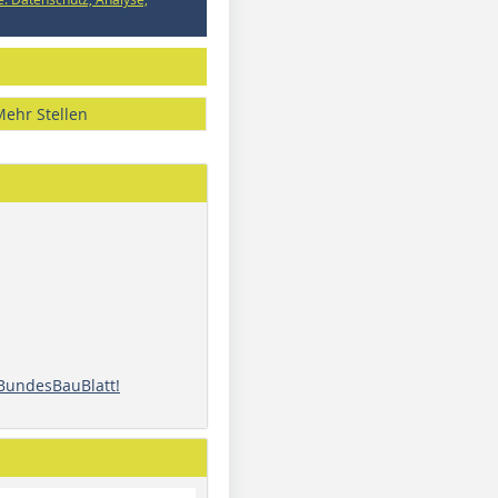
Mehr Stellen
 BundesBauBlatt!