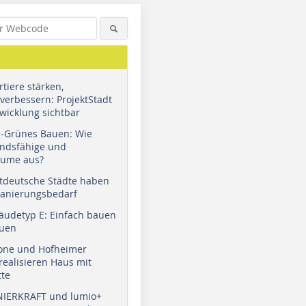
tiere stärken,
verbessern: ProjektStadt
wicklung sichtbar
u-Grünes Bauen: Wie
andsfähige und
äume aus?
tdeutsche Städte haben
Sanierungsbedarf
äudetyp E: Einfach bauen
auen
tone und Hofheimer
ealisieren Haus mit
tte
NIERKRAFT und lumio+