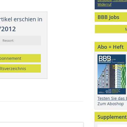
Widerruf
BBB Jobs
tikel erschien in
/2012
Ressort:
Abo + Heft
bonnement
ltsverzeichnis
Testen Sie das
Zum Aboshop
Supplement