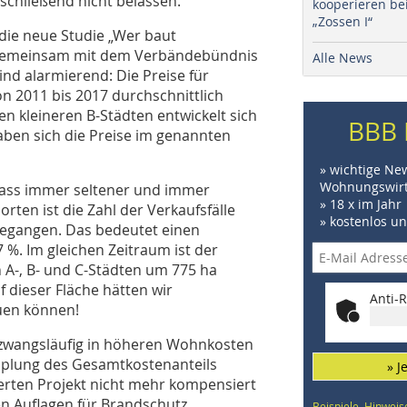
chließend nicht belassen.
kooperieren be
„Zossen I“
die neue Studie „Wer baut
 gemeinsam mit dem Verbändebündnis
Alle News
nd alarmierend: Die Preise für
n 2011 bis 2017 durchschnittlich
den kleineren B-Städten entwickelt sich
BBB 
haben sich die Preise im genannten
» wichtige Ne
Wohnungswirt
dass immer seltener und immer
» 18 x im Jahr
rten ist die Zahl der Verkaufsfälle
» kostenlos u
gegangen. Das bedeutet einen
%. Im gleichen Zeitraum ist der
n A-, B- und C-Städten um 775 ha
 dieser Fläche hätten wir
Anti-R
uen können!
 zwangsläufig in höheren Wohnkosten
dopplung des Gesamtkostenanteils
» J
ierten Projekt nicht mehr kompensiert
en Auflagen für Brandschutz,
Beispiele, Hinweis