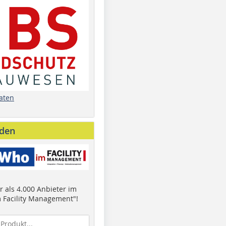
aten
nden
 als 4.000 Anbieter im
 Facility Management"!