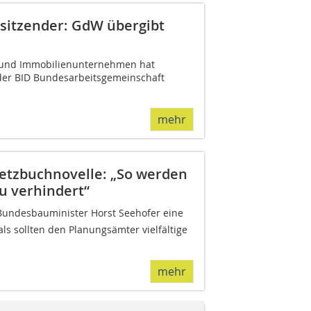
orsitzender: GdW übergibt
und Immobilienunternehmen hat
der BID Bundesarbeitsgemeinschaft
mehr
setzbuchnovelle: „So werden
u verhindert“
Bundesbauminister Horst Seehofer eine
als sollten den Planungsämter vielfältige
mehr