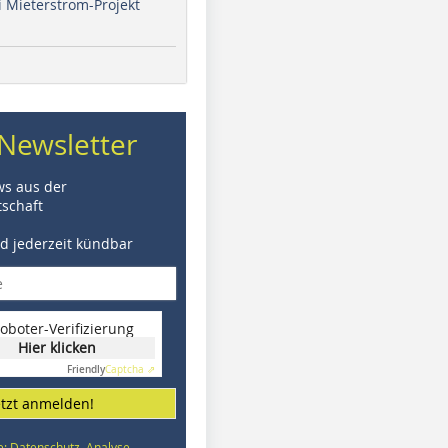
i Mieterstrom-Projekt
Newsletter
ws aus der
schaft
nd jederzeit kündbar
oboter-Verifizierung
Hier klicken
Friendly
Captcha ⇗
etzt anmelden!
e: Datenschutz, Analyse,