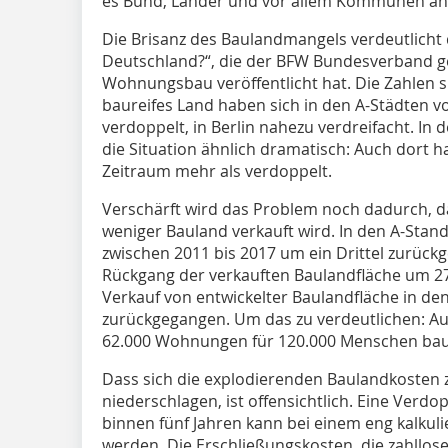
es Bund, Länder und vor allem Kommunen ans
Die Brisanz des Baulandmangels verdeutlicht 
Deutschland?“, die der BFW Bundesverband
Wohnungsbau veröffentlicht hat. Die Zahlen si
baureifes Land haben sich in den A-Städten vo
verdoppelt, in Berlin nahezu verdreifacht. In 
die Situation ähnlich dramatisch: Auch dort 
Zeitraum mehr als verdoppelt.
Verschärft wird das Problem noch dadurch, 
weniger Bauland verkauft wird. In den A-Stando
zwischen 2011 bis 2017 um ein Drittel zurück
Rückgang der verkauften Baulandfläche um 27 
Verkauf von entwickelter Baulandfläche in de
zurückgegangen. Um das zu verdeutlichen: Auf
62.000 Wohnungen für 120.000 Menschen ba
Dass sich die explodierenden Baulandkosten
niederschlagen, ist offensichtlich. Eine Ver
binnen fünf Jahren kann bei einem eng kalkul
werden. Die Erschließungskosten, die zahllos