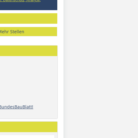
Mehr Stellen
 BundesBauBlatt!