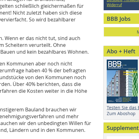
Widerruf
elten schließlich gleichermaßen für
ent! Nicht zuletzt haben sich diese
BBB Jobs
ervierfacht. So wird bezahlbarer
n. Wenn er das nicht tut, sind auch
Scheitern verurteilt. Ohne
Abo + Heft
s Bauen und kein bezahlbares Wohnen.
vielen Kommunen aber noch nicht
erumfrage haben 40 % der befragten
rundstücke von den Kommunen noch
den. Über 40% berichten, dass die
ahren die Kosten weiter in die Höhe
Testen Sie das
nstigerem Bauland brauchen wir
Zum Aboshop
 Genehmigungsverfahren und mehr
rauchen wir den unbedingten Willen für
Supplement
 Bund, Ländern und in den Kommunen.