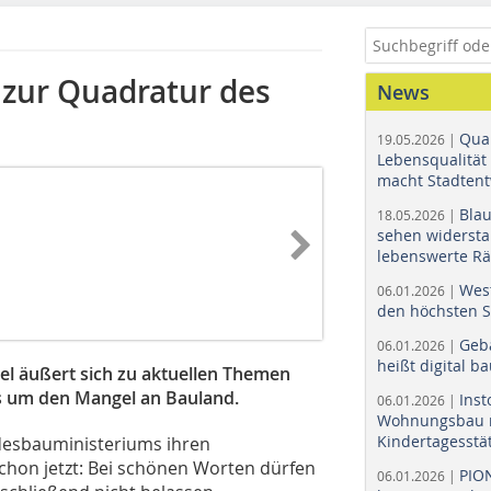
 zur Quadratur des
News
Quar
19.05.2026 |
Lebensqualität 
macht Stadtent
Bla
18.05.2026 |
sehen widerst
lebenswerte R
Wes
06.01.2026 |
den höchsten 
Geb
06.01.2026 |
heißt digital b
l äußert sich zu aktuellen Themen
s um den Mangel an Bauland.
Ins
06.01.2026 |
Wohnungsbau r
Kindertagesstä
desbauministeriums ihren
schon jetzt: Bei schönen Worten dürfen
PIO
06.01.2026 |