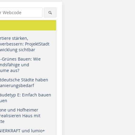
tiere stärken,
verbessern: ProjektStadt
wicklung sichtbar
u-Grünes Bauen: Wie
andsfähige und
äume aus?
tdeutsche Städte haben
Sanierungsbedarf
äudetyp E: Einfach bauen
auen
tone und Hofheimer
ealisieren Haus mit
tte
NIERKRAFT und lumio+