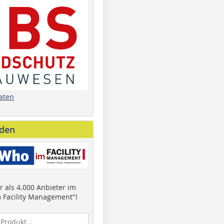
aten
nden
 als 4.000 Anbieter im
 Facility Management"!