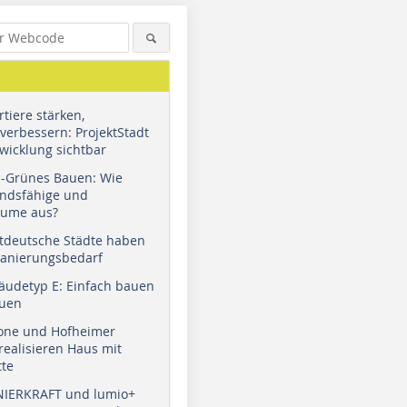
tiere stärken,
verbessern: ProjektStadt
wicklung sichtbar
u-Grünes Bauen: Wie
andsfähige und
äume aus?
tdeutsche Städte haben
Sanierungsbedarf
äudetyp E: Einfach bauen
auen
tone und Hofheimer
ealisieren Haus mit
tte
NIERKRAFT und lumio+