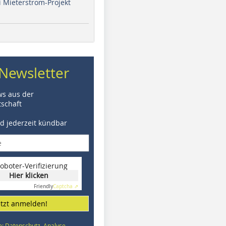
i Mieterstrom-Projekt
Newsletter
ws aus der
schaft
nd jederzeit kündbar
oboter-Verifizierung
Hier klicken
Friendly
Captcha ⇗
etzt anmelden!
e: Datenschutz, Analyse,