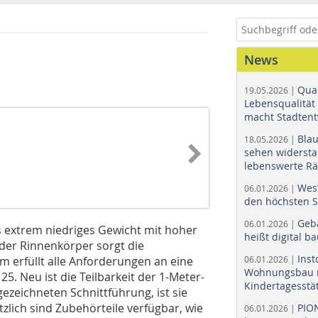
News
Quar
19.05.2026 |
Lebensqualität 
macht Stadtent
Bla
18.05.2026 |
sehen widerst
lebenswerte R
Wes
06.01.2026 |
den höchsten 
Geb
06.01.2026 |
as extrem niedriges Gewicht mit hoher
heißt digital b
 der Rinnenkörper sorgt die
Ins
 erfüllt alle Anforderungen an eine
06.01.2026 |
Wohnungsbau r
5. Neu ist die Teilbarkeit der 1-Meter-
Kindertagesstä
ezeichneten Schnittführung, ist sie
zlich sind Zubehörteile verfügbar, wie
PIO
06.01.2026 |