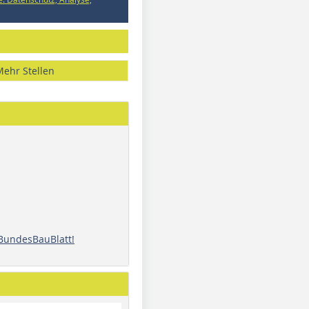
Mehr Stellen
 BundesBauBlatt!