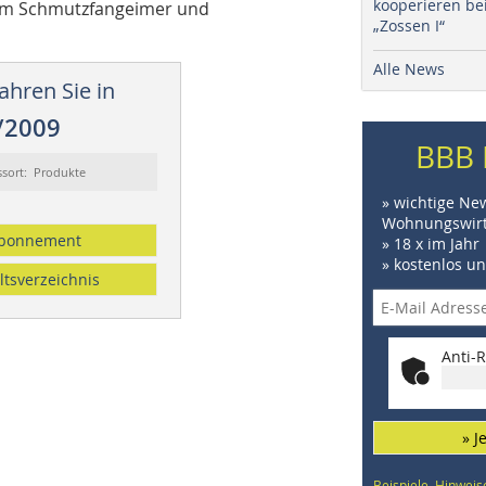
kooperieren be
rem Schmutzfangeimer und
„Zossen I“
Alle News
ahren Sie in
/2009
BBB 
ssort: Produkte
» wichtige Ne
Wohnungswirt
bonnement
» 18 x im Jahr
» kostenlos u
ltsverzeichnis
Anti-R
» J
Beispiele, Hinweis