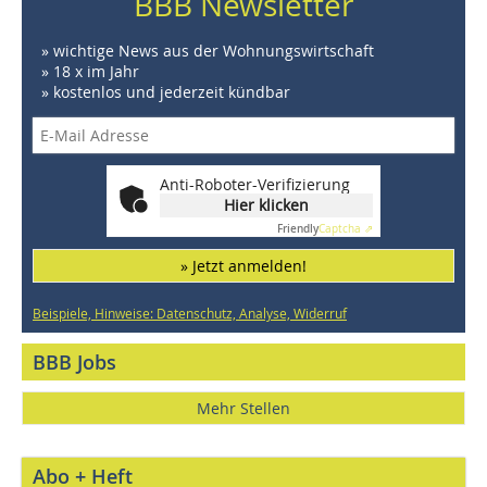
BBB Newsletter
» wichtige News aus der Wohnungswirtschaft
» 18 x im Jahr
» kostenlos und jederzeit kündbar
Anti-Roboter-Verifizierung
Hier klicken
Friendly
Captcha ⇗
» Jetzt anmelden!
Beispiele, Hinweise: Datenschutz, Analyse, Widerruf
BBB Jobs
Mehr Stellen
Abo + Heft