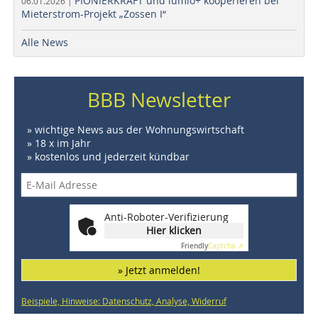
PIONIERKRAFT und lumio+ kooperieren bei
06.01.2026 |
Mieterstrom-Projekt „Zossen I“
Alle News
BBB Newsletter
» wichtige News aus der Wohnungswirtschaft
» 18 x im Jahr
» kostenlos und jederzeit kündbar
Anti-Roboter-Verifizierung
Hier klicken
Friendly
Captcha ⇗
» Jetzt anmelden!
Beispiele, Hinweise: Datenschutz, Analyse, Widerruf