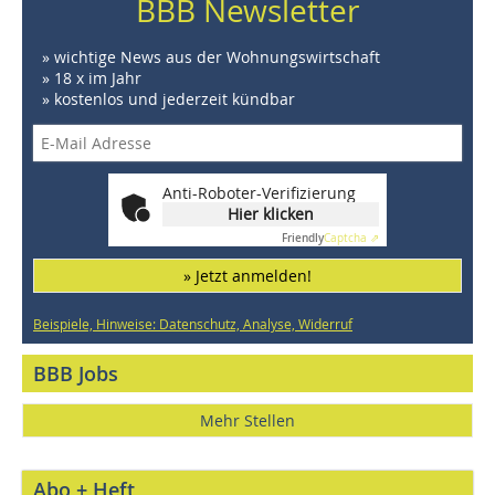
BBB Newsletter
» wichtige News aus der Wohnungswirtschaft
» 18 x im Jahr
» kostenlos und jederzeit kündbar
Anti-Roboter-Verifizierung
Hier klicken
Friendly
Captcha ⇗
» Jetzt anmelden!
Beispiele, Hinweise: Datenschutz, Analyse, Widerruf
BBB Jobs
Mehr Stellen
Abo + Heft