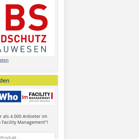
aten
nden
 als 4.000 Anbieter im
 Facility Management"!