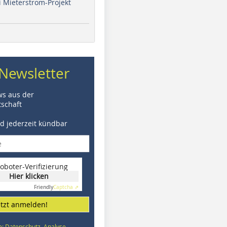
i Mieterstrom-Projekt
Newsletter
ws aus der
schaft
nd jederzeit kündbar
oboter-Verifizierung
Hier klicken
Friendly
Captcha ⇗
etzt anmelden!
e: Datenschutz, Analyse,