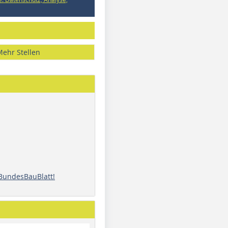
Mehr Stellen
 BundesBauBlatt!