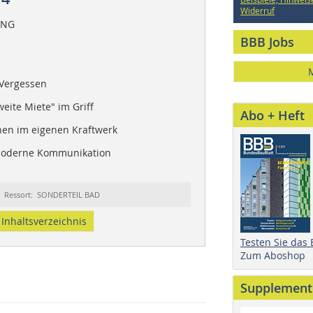
Widerruf
ANG
BBB Jobs
 Vergessen
ite Miete" im Griff
Abo + Heft
nen im eigenen Kraftwerk
 Moderne Kommunikation
Ressort: SONDERTEIL BAD
Inhaltsverzeichnis
Testen Sie das
Zum Aboshop
Supplement