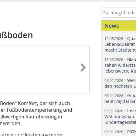
News
ußboden
Quar
19.05.2026 |
Lebensqualität 
macht Stadtent
Bla
18.05.2026 |
sehen widerst
lebenswerte R
Wes
06.01.2026 |
den höchsten 
Geb
06.01.2026 |
heißt digital b
Boden“ Komfort, der sich auch
nt der Fußbodentemperierung und
Ins
06.01.2026 |
ollwertigen Raumheizung in
Wohnungsbau r
Kindertagesstä
zt werden.
PIO
06.01.2026 |
ungsfreie und kostensparende