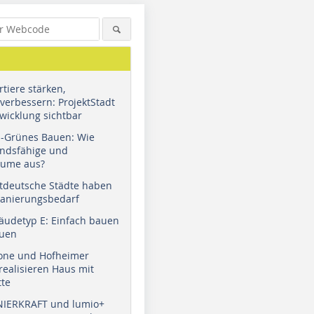
tiere stärken,
verbessern: ProjektStadt
wicklung sichtbar
u-Grünes Bauen: Wie
andsfähige und
äume aus?
tdeutsche Städte haben
Sanierungsbedarf
äudetyp E: Einfach bauen
auen
tone und Hofheimer
ealisieren Haus mit
tte
NIERKRAFT und lumio+