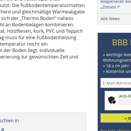
kooperieren be
l nutzt. Die Fußbodentemperaturmatten
„Zossen I“
sichere und gleichmäßige Wärmeabgabe
 sich der „Thermo Boden“ nahezu
Alle News
ahl an Bodenbelägen kombinieren.
at, Holzfliesen, Kork, PVC und Teppich
lag muss für eine Fußbodenheizung
BBB 
temperatur reicht ein
der Boden liegt. Individuelle
» wichtige Ne
erierung zur gewünschten Zeit und
Wohnungswirt
» 18 x im Jahr
» kostenlos u
Anti-R
» J
schien in
14
Beispiele, Hinweis