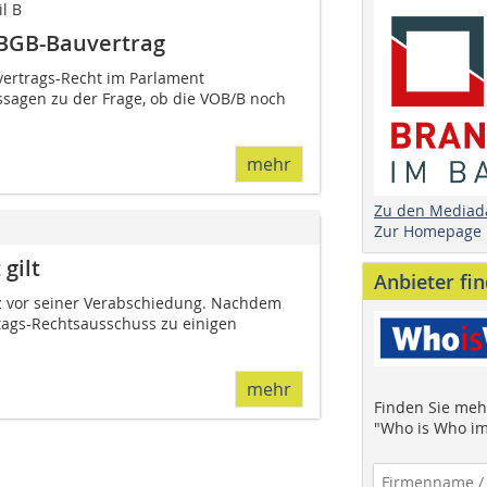
l B
 BGB-Bauvertrag
vertrags-Recht im Parlament
ussagen zu der Frage, ob die VOB/B noch
mehr
Zu den Mediad
Zur Homepage
gilt
Anbieter fi
rz vor seiner Verabschiedung. Nachdem
tags-Rechtsausschuss zu einigen
mehr
Finden Sie mehr
"Who is Who im