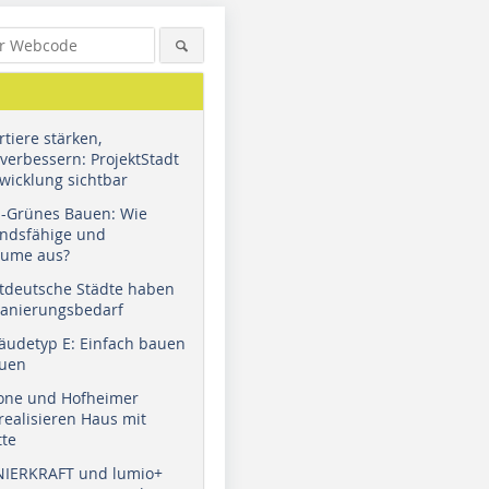
tiere stärken,
verbessern: ProjektStadt
wicklung sichtbar
u-Grünes Bauen: Wie
andsfähige und
äume aus?
tdeutsche Städte haben
Sanierungsbedarf
äudetyp E: Einfach bauen
auen
tone und Hofheimer
ealisieren Haus mit
tte
NIERKRAFT und lumio+