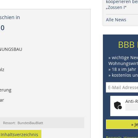
kooperieren be
„Zossen I“
schien in
Alle News
10
BBB 
NUNGSBAU
» wichtige Ne
Wohnungswirt
» 18 x im Jahr
olz
» kostenlos u
ierung
ar
Anti-R
Ressort: BundesBauBlatt
» J
Inhaltsverzeichnis
Beispiele, Hinweis