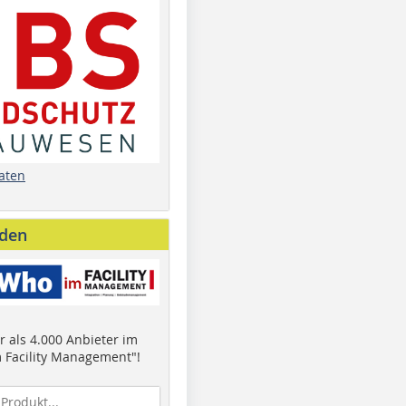
aten
nden
 als 4.000 Anbieter im
 Facility Management"!