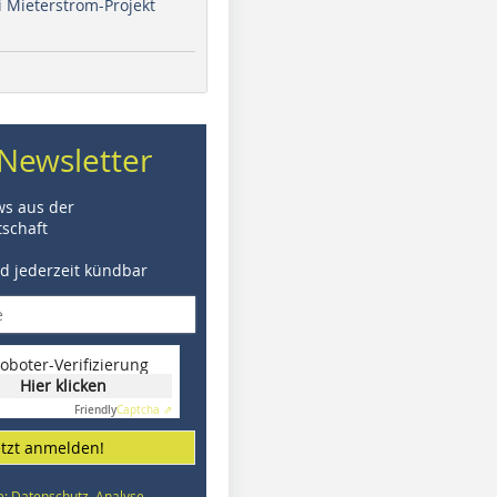
i Mieterstrom-Projekt
Newsletter
ws aus der
schaft
nd jederzeit kündbar
oboter-Verifizierung
Hier klicken
Friendly
Captcha ⇗
etzt anmelden!
e: Datenschutz, Analyse,