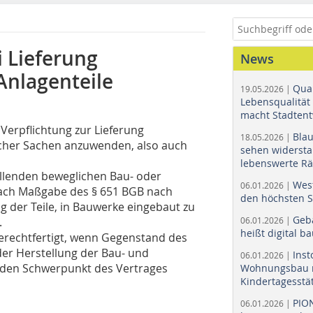
 Lieferung
News
Anlagenteile
Quar
19.05.2026 |
Lebensqualität 
macht Stadtent
 Verpflichtung zur Lieferung
Bla
18.05.2026 |
icher Sachen anzuwenden, also auch
sehen widerst
lebenswerte R
tellenden beweglichen Bau- oder
Wes
06.01.2026 |
ach Maßgabe des § 651 BGB nach
den höchsten 
 der Teile, in Bauwerke eingebaut zu
Geb
.
06.01.2026 |
heißt digital b
e­­rechtfertigt, wenn Gegenstand des
der Herstellung der Bau- und
Ins
06.01.2026 |
 den Schwerpunkt des Vertrages
Wohnungsbau r
Kindertagesstä
PIO
06.01.2026 |