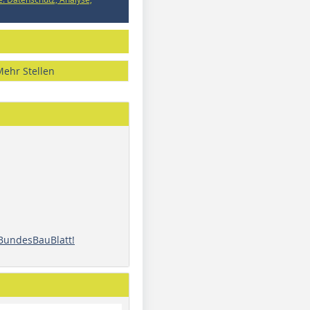
Mehr Stellen
 BundesBauBlatt!