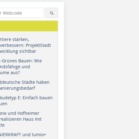
tiere stärken,
verbessern: ProjektStadt
wicklung sichtbar
u-Grünes Bauen: Wie
andsfähige und
äume aus?
tdeutsche Städte haben
Sanierungsbedarf
äudetyp E: Einfach bauen
auen
tone und Hofheimer
ealisieren Haus mit
tte
NIERKRAFT und lumio+