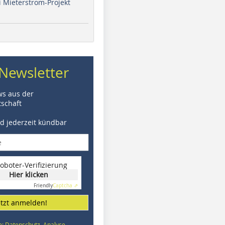
i Mieterstrom-Projekt
Newsletter
ws aus der
schaft
nd jederzeit kündbar
oboter-Verifizierung
Hier klicken
Friendly
Captcha ⇗
etzt anmelden!
e: Datenschutz, Analyse,