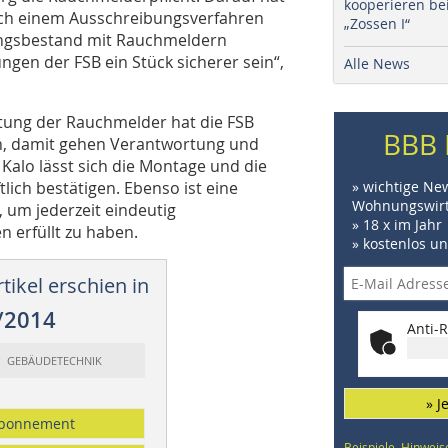
kooperieren be
nach einem Ausschreibungsverfahren
„Zossen I“
ngsbestand mit Rauchmeldern
gen der FSB ein Stück sicherer sein“,
Alle News
tung der Rauchmelder hat die FSB
BBB 
an, damit gehen Verantwortung und
. Kalo lässt sich die Montage und die
ich bestätigen. Ebenso ist eine
» wichtige Ne
Wohnungswirt
um jederzeit eindeutig
» 18 x im Jahr
 erfüllt zu haben.
» kostenlos u
tikel erschien in
/2014
Anti-R
t: GEBÄUDETECHNIK
» J
bonnement
Beispiele, Hinweis