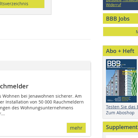
ltsverzeichnis
Widerruf
BBB Jobs
Abo + Heft
uchmelder
s Wohnen bei Jenawohnen sicherer. Am
er Installation von 50 000 Rauchmeldern
Testen Sie das
nungen des Wohnungsunternehmens
Zum Aboshop
...
Supplement
mehr