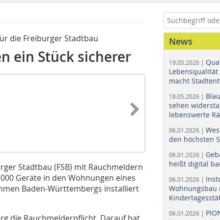
für die Freiburger Stadtbau
News
 ein Stück sicherer
Quar
19.05.2026 |
Lebensqualität 
macht Stadtent
Bla
18.05.2026 |
sehen widerst
lebenswerte R
Wes
06.01.2026 |
den höchsten 
Geb
06.01.2026 |
heißt digital b
urger Stadtbau (FSB) mit Rauchmeldern
30.000 Geräte in den Wohnungen eines
Ins
06.01.2026 |
en Baden-Württembergs installiert
Wohnungsbau r
Kindertagesstä
PIO
06.01.2026 |
erg die Rauchmelderpflicht. Darauf hat