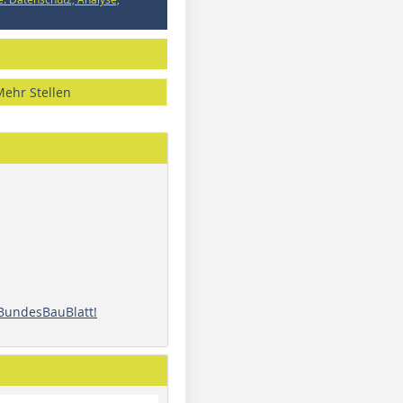
Mehr Stellen
 BundesBauBlatt!