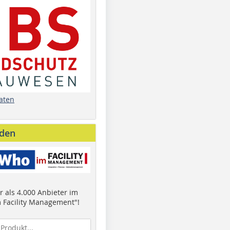
aten
nden
 als 4.000 Anbieter im
 Facility Management"!