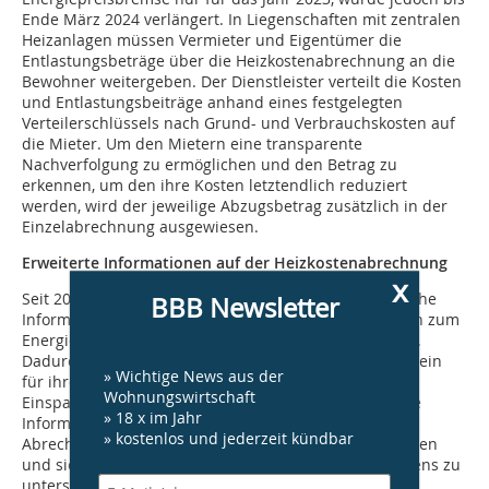
Ende März 2024 verlängert. In Liegenschaften mit zentralen
Heizanlagen müssen Vermieter und Eigentümer die
Entlastungsbeträge über die Heizkostenabrechnung an die
Bewohner weitergeben. Der Dienstleister verteilt die Kosten
und Entlastungsbeiträge anhand eines festgelegten
Verteilerschlüssels nach Grund- und Verbrauchskosten auf
die Mieter. Um den Mietern eine transparente
Nachverfolgung zu ermöglichen und den Betrag zu
erkennen, um den ihre Kosten letztendlich reduziert
werden, wird der jeweilige Abzugsbetrag zusätzlich in der
Einzelabrechnung ausgewiesen.
Erweiterte Informationen auf der Heizkostenabrechnung
x
Seit 2021 verlangt die Heizkostenverordnung zusätzliche
BBB Newsletter
Informationen wie Verbrauchsvergleiche und Angaben zum
Energieverbrauch und den Emissionen des Gebäudes.
Dadurch sollen Hausbewohner ein besseres Bewusstsein
» Wichtige News aus der
für ihren Verbrauch entwickeln und frühzeitig
Wohnungswirtschaft
Einsparpotenziale erkennen können. Minol stellt diese
» 18 x im Jahr
Informationen gesetzeskonform automatisch in der
» kostenlos und jederzeit kündbar
Abrechnung dar, um den Kunden Transparenz zu bieten
und sie bei der Optimierung ihres Verbrauchsverhaltens zu
unterstützen.