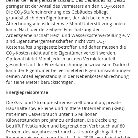
besser der energetische Zustand des Gebäudes ist, desto
geringer ist der Anteil des Vermieters an den CO
-Kosten.
2
Die CO
-Stufeneinordnung des Gebäudes obliegt
2
grundsätzlich dem Eigentümer, der sich bei einem
Abrechnungsdienstleister wie Minol Unterstützung holen
kann. Nach der derzeitigen Einschätzung der
Arbeitsgemeinschaft Heiz- und Wasserkostenverteilung e. V.
sind Eigentümergemeinschaften nicht vom CO
-
2
Kostenaufteilungsgesetz betroffen und daher müssen die
CO
-Kosten nicht auf die Eigentümer verteilt werden.
2
Optional bietet Minol jedoch an, den Vermieteranteil
gesondert auf der Einzelabrechnung auszuweisen. Dadurch
kann der Eigentümer bei vermieteten Eigentumswohnungen
seinen Anteil eigenständig in der Nebenkostenabrechnung
für seine Mieter berücksichtigen.
Energiepreisbremse
Die Gas- und Strompreisbremse zielt darauf ab, private
Haushalte sowie kleine und mittlere Unternehmen (KMU)
mit einem Gasverbrauch unter 1,5 Millionen
Kilowattstunden pro Jahr zu entlasten. Die Deckelung
betrifft Privatkunden und begrenzt den Verbrauch auf 80
Prozent des Vorjahresverbrauchs. Ursprünglich galt die
Energiepreisbremse nur für das Jahr 2023, wurde jedoch bis