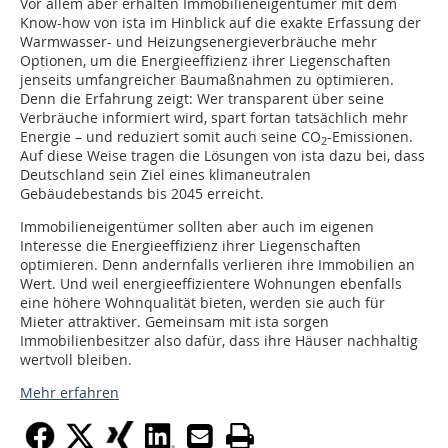
Vor allem aber erhalten Immobilieneigentümer mit dem
» 18 x im Jahr
Know-how von ista im Hinblick auf die exakte Erfassung der
» kostenlos und jederzeit kündbar
Warmwasser- und Heizungsenergieverbräuche mehr
Optionen, um die Energieeffizienz ihrer Liegenschaften
jenseits umfangreicher Baumaßnahmen zu optimieren.
Denn die Erfahrung zeigt: Wer transparent über seine
Verbräuche informiert wird, spart fortan tatsächlich mehr
Anti-Roboter-Verifizierung
Energie – und reduziert somit auch seine CO
-Emissionen.
Hier klicken
2
Auf diese Weise tragen die Lösungen von ista dazu bei, dass
Friendly
Captcha ⇗
Deutschland sein Ziel eines klimaneutralen
Gebäudebestands bis 2045 erreicht.
Melden Sie sich jetzt an!
Immobilieneigentümer sollten aber auch im eigenen
Interesse die Energieeffizienz ihrer Liegenschaften
Beispiele, Hinweise: Datenschutz, Analyse,
optimieren. Denn andernfalls verlieren ihre Immobilien an
Widerruf
Wert. Und weil energieeffizientere Wohnungen ebenfalls
eine höhere Wohnqualität bieten, werden sie auch für
Mieter attraktiver. Gemeinsam mit ista sorgen
Immobilienbesitzer also dafür, dass ihre Häuser nachhaltig
wertvoll bleiben.
Mehr erfahren