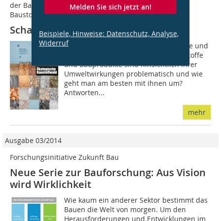
der Bauforschung. In Teil 27 geht es um die richtige
Melden Sie sich jetzt an!
Baustoffwahl.
Schadstoff- und emissionsarm bauen
Beispiele, Hinweise: Datenschutz, Analyse,
Widerruf
Was sind schadstoffarme Bauprodukte und
woran erkennt man sie? Welche Baustoffe
und Bauprodukte sind hinsichtlich ihrer
Umweltwirkungen problematisch und wie
geht man am besten mit ihnen um?
Antworten...
mehr
Ausgabe 03/2014
Forschungsinitiative Zukunft Bau
Neue Serie zur Bauforschung: Aus Vision
wird Wirklichkeit
Wie kaum ein anderer Sektor bestimmt das
Bauen die Welt von morgen. Um den
Herausforderungen und Entwicklungen im