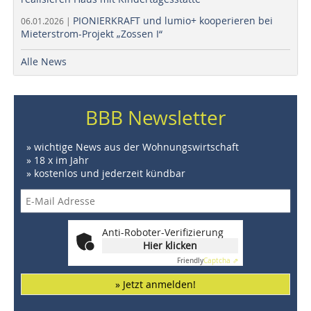
PIONIERKRAFT und lumio+ kooperieren bei
06.01.2026 |
Mieterstrom-Projekt „Zossen I“
Alle News
BBB Newsletter
» wichtige News aus der Wohnungswirtschaft
» 18 x im Jahr
» kostenlos und jederzeit kündbar
Anti-Roboter-Verifizierung
Hier klicken
Friendly
Captcha ⇗
» Jetzt anmelden!