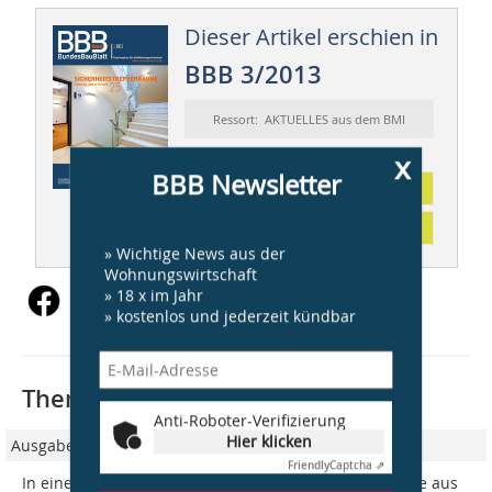
Dieser Artikel erschien in
BBB 3/2013
Ressort: AKTUELLES aus dem BMI
x
BBB Newsletter
Abonnement
Inhaltsverzeichnis
» Wichtige News aus der
Wohnungswirtschaft
» 18 x im Jahr
» kostenlos und jederzeit kündbar
Thematisch passende Artikel:
Anti-Roboter-Verifizierung
Hier klicken
Ausgabe 12/2016
Friendly
Captcha ⇗
In einer Serie mit dem BMUB präsentieren wir Projekte aus