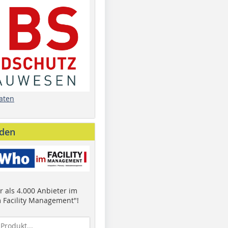
aten
nden
 als 4.000 Anbieter im
 Facility Management"!