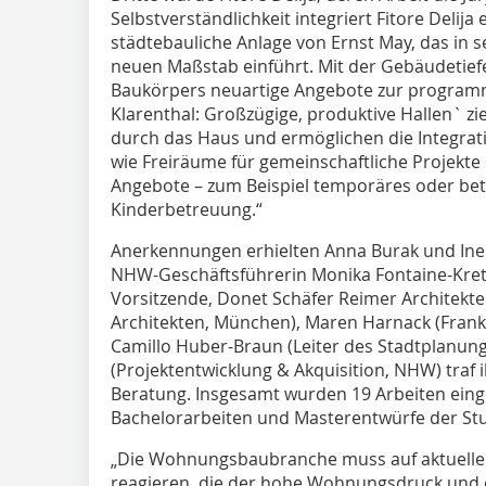
Selbstverständlichkeit integriert Fitore Delija
städtebauliche Anlage von Ernst May, das in 
neuen Maßstab einführt. Mit der Gebäudetiefe
Baukörpers neuartige Angebote zur program
Klarenthal: Großzügige, produktive Hallen` 
durch das Haus und ermöglichen die Integrat
wie Freiräume für gemeinschaftliche Projekte 
Angebote – zum Beispiel temporäres oder b
Kinderbetreuung.“
Anerkennungen erhielten Anna Burak und Ine
NHW-Geschäftsführerin Monika Fontaine-Krets
Vorsitzende, Donet Schäfer Reimer Architekten
Architekten, München), Maren Harnack (Frankfu
Camillo Huber-Braun (Leiter des Stadtplanu
(Projektentwicklung & Akquisition, NHW) traf 
Beratung. Insgesamt wurden 19 Arbeiten einger
Bachelorarbeiten und Masterentwürfe der St
„Die Wohnungsbaubranche muss auf aktuell
reagieren, die der hohe Wohnungsdruck und di