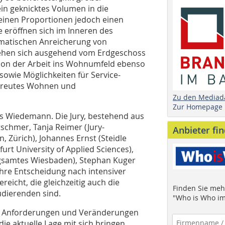
 ein geknicktes Volumen in die
seinen Proportionen jedoch einen
 eröffnen sich im Inneren des
matischen Anreicherung von
ziehen sich ausgehend vom Erdgeschoss
ion der Arbeit ins Wohnumfeld ebenso
sowie Möglichkeiten für Service-
etreutes Wohnen und
Zu den Mediad
Zur Homepage
s Wiedemann. Die Jury, bestehend aus
chmer, Tanja Reimer (Jury-
Anbieter fi
, Zürich), Johannes Ernst (Steidle
rt University of Applied Sciences),
ngsamtes Wiesbaden), Stephan Kuger
ihre Entscheidung nach intensiver
eicht, die gleichzeitig auch die
Finden Sie mehr
udierenden sind.
"Who is Who im
e Anforderungen und Veränderungen
e aktuelle Lage mit sich bringen.