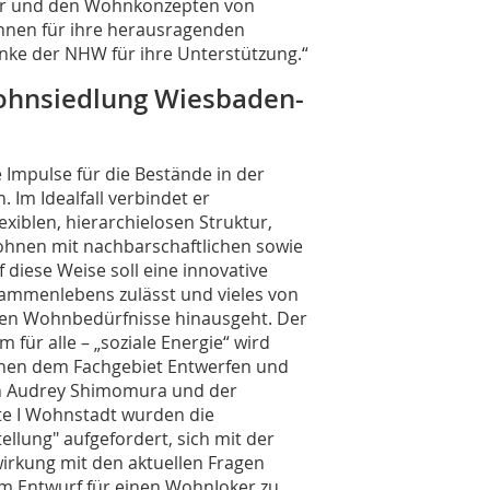
ier und den Wohnkonzepten von
nnen für ihre herausragenden
nke der NHW für ihre Unterstützung.“
wohnsiedlung Wiesbaden-
 Impulse für die Bestände in der
Im Idealfall verbindet er
exiblen, hierarchielosen Struktur,
 Wohnen mit nachbarschaftlichen sowie
diese Weise soll eine innovative
sammenlebens zulässt und vieles von
ären Wohnbedürfnisse hinausgeht. Der
ür alle – „soziale Energie“ wird
schen dem Fachgebiet Entwerfen und
n Audrey Shimomura und der
e I Wohnstadt wurden die
llung" aufgefordert, sich mit der
irkung mit den aktuellen Fragen
em Entwurf für einen WohnJoker zu