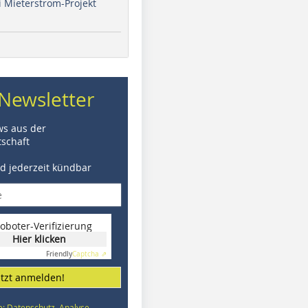
i Mieterstrom-Projekt
Newsletter
ws aus der
schaft
nd jederzeit kündbar
oboter-Verifizierung
Hier klicken
Friendly
Captcha ⇗
etzt anmelden!
e: Datenschutz, Analyse,