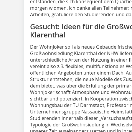
entstanden, die sich konsequent dem Quart
morgen widmen. Ich danke allen Teilnehmer:i
Arbeiten, gratuliere den Studierenden und da
Gesucht: Ideen für die Groß
Klarenthal
Der WohnJoker soll als neues Gebäude frische
Großwohnsiedlung Klarenthal der NHW liefern. 
unterschiedliche Arten der Nutzung in einer fl
vereint also z.B. flexibles, multifunktionales
öffentlichen Angeboten unter einem Dach. Auf 
Struktur entstehen, die neue Modelle des Zu
dem bietet, was über die Erfüllung der prim
WohnJoker schafft Atmosphäre und Wohnraum f
sichtbar und potenziert. In Kooperation zwi
Wohnungsbau der TU Darmstadt, Professori
Unternehmensgruppe Nassauische Heimstätt
Studierenden innerhalb dieser „Versuchsaufste
Typologie der Großwohnsiedlung in Wechselw
unserer Zeit auseinanderzusetzen und in ihr