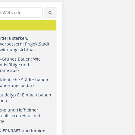
tiere stärken,
verbessern: ProjektStadt
wicklung sichtbar
u-Grünes Bauen: Wie
andsfähige und
äume aus?
tdeutsche Städte haben
Sanierungsbedarf
äudetyp E: Einfach bauen
auen
tone und Hofheimer
ealisieren Haus mit
tte
NIERKRAFT und lumio+