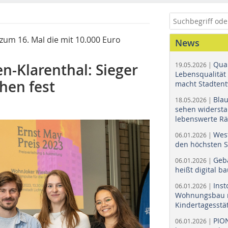
zum 16. Mal die mit 10.000 Euro
News
Quar
n-Klarenthal: Sieger
19.05.2026 |
Lebensqualität 
hen fest
macht Stadtent
Bla
18.05.2026 |
sehen widerst
lebenswerte R
Wes
06.01.2026 |
den höchsten 
Geb
06.01.2026 |
heißt digital b
Ins
06.01.2026 |
Wohnungsbau r
Kindertagesstä
PIO
06.01.2026 |