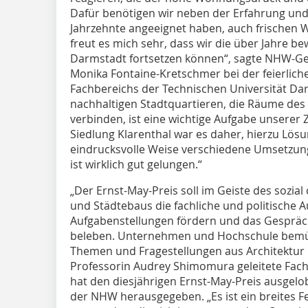
Dafür benötigen wir neben der Erfahrung und
Jahrzehnte angeeignet haben, auch frischen W
freut es mich sehr, dass wir die über Jahre 
Darmstadt fortsetzen können“, sagte NHW-Ges
Monika Fontaine-Kretschmer bei der feierliche
Fachbereichs der Technischen Universität Da
nachhaltigen Stadtquartieren, die Räume de
verbinden, ist eine wichtige Aufgabe unserer Z
Siedlung Klarenthal war es daher, hierzu Lösu
eindrucksvolle Weise verschiedene Umsetzun
ist wirklich gut gelungen.“
„Der Ernst-May-Preis soll im Geiste des sozia
und Städtebaus die fachliche und politische
Aufgabenstellungen fördern und das Gespräc
beleben. Unternehmen und Hochschule bemühe
Themen und Fragestellungen aus Architektur 
Professorin Audrey Shimomura geleitete Fa
hat den diesjährigen Ernst-May-Preis ausgel
der NHW herausgegeben. „Es ist ein breites F