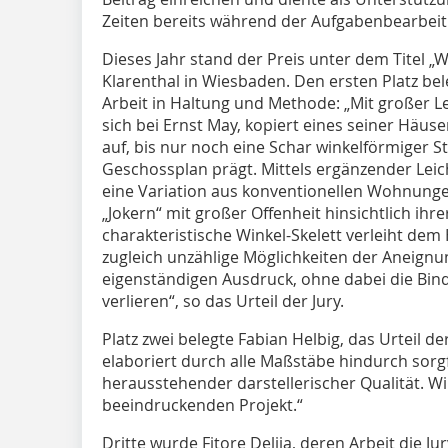
Zeiten bereits während der Aufgabenbearbeit
Dieses Jahr stand der Preis unter dem Titel 
Klarenthal in Wiesbaden. Den ersten Platz bele
Arbeit in Haltung und Methode: „Mit großer Lei
sich bei Ernst May, kopiert eines seiner Häus
auf, bis nur noch eine Schar winkelförmiger St
Geschossplan prägt. Mittels ergänzender Lei
eine Variation aus konventionellen Wohnungen
„Jokern“ mit großer Offenheit hinsichtlich ih
charakteristische Winkel-Skelett verleiht dem
zugleich unzählige Möglichkeiten der Aneignun
eigenständigen Ausdruck, ohne dabei die Bin
verlieren“, so das Urteil der Jury.
Platz zwei belegte Fabian Helbig, das Urteil der
elaboriert durch alle Maßstäbe hindurch sorgf
herausstehender darstellerischer Qualität. Wi
beeindruckenden Projekt.“
Dritte wurde Fitore Delija, deren Arbeit die Ju