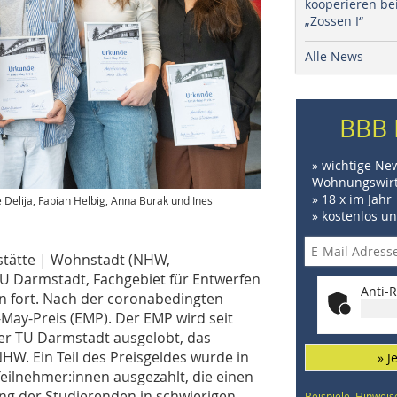
kooperieren be
„Zossen I“
Alle News
BBB 
» wichtige Ne
Wohnungswirt
» 18 x im Jahr
re Delija, Fabian Helbig, Anna Burak und Ines
» kostenlos u
tätte | Wohnstadt (NHW,
TU Darmstadt, Fachgebiet für Entwerfen
Anti-R
on fort. Nach der coronabedingten
May-Preis (EMP). Der EMP wird seit
der TU Darmstadt ausgelobt, das
NHW. Ein Teil des Preisgeldes wurde in
» J
Teilnehmer:innen ausgezahlt, die einen
ung der Studierenden in schwierigen
Beispiele, Hinweis