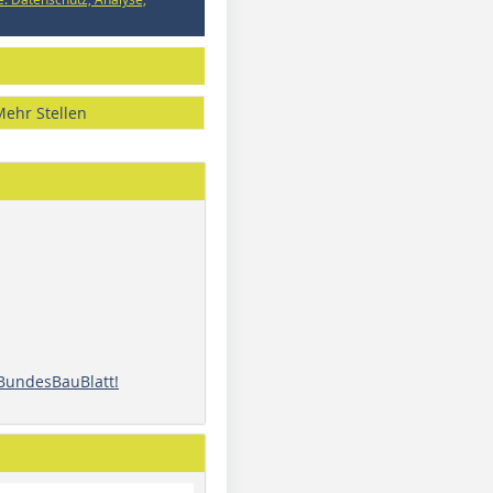
Mehr Stellen
 BundesBauBlatt!