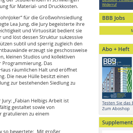
Widerruf
ung für Material- und Druckkosten.
BBB Jobs
„WohnJoker“ für die Großwohnsiedlung
gte Lea Jung, die Jury begeisterte ihre
chtigkeit und Virtuosität bedient sie
er und löst dessen Struktur sukzessive
ützen subtil und sperrig zugleich den
Abo + Heft
chtbauwände erzeugt sie geschossweise
, kleinen Studios und kollektiven
rer Programmierung. Das
 Haus räumlichen Halt und eröffnet
g. Die neue Hülle besitzt einen
dung zur bestehenden Siedlung zu
 Jury: „Fabian Helbigs Arbeit ist
Testen Sie das
ältig gestaltet sowie von
Zum Aboshop
r gratulieren zu einem
Supplement
ry so bewertete: „Mit großer