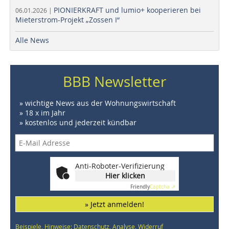
PIONIERKRAFT und lumio+ kooperieren bei
06.01.2026 |
Mieterstrom-Projekt „Zossen I“
Alle News
BBB Newsletter
» wichtige News aus der Wohnungswirtschaft
» 18 x im Jahr
» kostenlos und jederzeit kündbar
Anti-Roboter-Verifizierung
Hier klicken
Friendly
Captcha ⇗
» Jetzt anmelden!
Beispiele, Hinweise: Datenschutz, Analyse, Widerruf