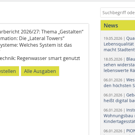
News
urbericht 2026/27: Thema „Gestalten“
mation: Die „Lateral Towers“
Quar
19.05.2026 |
Lebensqualität 
systeme: Welches System ist das
macht Stadtent
?
echnik: Regenwasser smart genutzt
Bla
18.05.2026 |
sehen widerst
lebenswerte R
estellen
Alle Ausgaben
Wes
06.01.2026 |
den höchsten 
Geb
06.01.2026 |
heißt digital b
Ins
06.01.2026 |
Wohnungsbau r
Kindertagesstä
PIO
06.01.2026 |