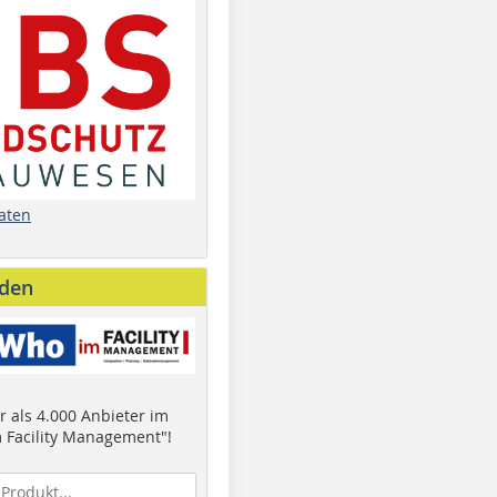
aten
nden
 als 4.000 Anbieter im
 Facility Management"!