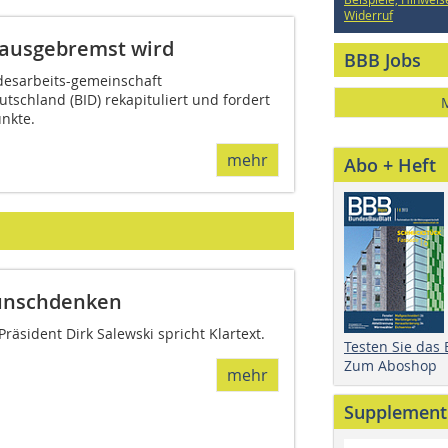
Widerruf
ausgebremst wird
BBB Jobs
desarbeits-gemeinschaft
tschland (BID) rekapituliert und fordert
unkte.
mehr
Abo + Heft
unschdenken
äsident Dirk Salewski spricht Klartext.
Testen Sie das
Zum Aboshop
mehr
Supplement