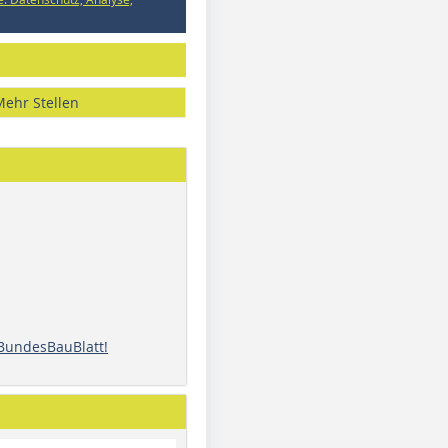
Mehr Stellen
 BundesBauBlatt!