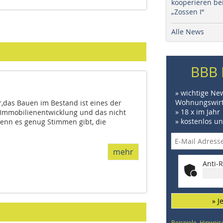
kooperieren be
„Zossen I“
Alle News
BBB 
» wichtige Ne
Wohnungswirt
er,das Bauen im Bestand ist eines der
» 18 x im Jahr
Immobilienentwicklung und das nicht
» kostenlos u
wenn es genug Stimmen gibt, die
mehr
Anti-R
» J
Beispiele, Hinweis