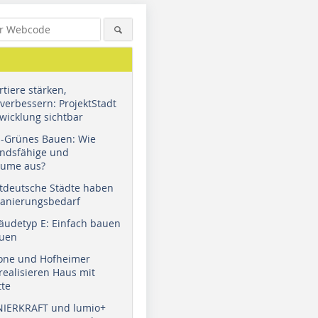
tiere stärken,
verbessern: ProjektStadt
wicklung sichtbar
u-Grünes Bauen: Wie
andsfähige und
äume aus?
tdeutsche Städte haben
Sanierungsbedarf
äudetyp E: Einfach bauen
auen
tone und Hofheimer
ealisieren Haus mit
tte
NIERKRAFT und lumio+