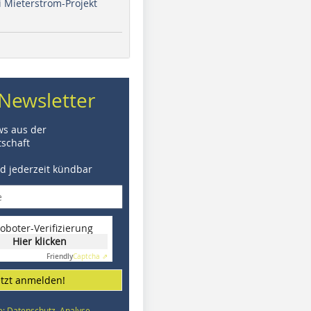
i Mieterstrom-Projekt
Newsletter
ws aus der
schaft
nd jederzeit kündbar
oboter-Verifizierung
Hier klicken
Friendly
Captcha ⇗
etzt anmelden!
e: Datenschutz, Analyse,