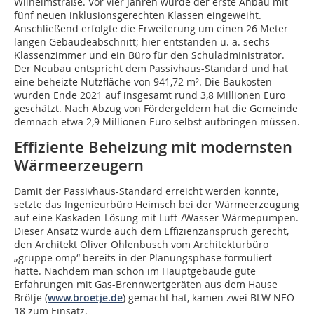
Wilhelmstraße. Vor vier Jahren wurde der erste Anbau mit
fünf neuen inklusionsgerechten Klassen eingeweiht.
Anschließend erfolgte die Erweiterung um einen 26 Meter
langen Gebäudeabschnitt; hier entstanden u. a. sechs
Klassenzimmer und ein Büro für den Schuladministrator.
Der Neubau entspricht dem Passivhaus-Standard und hat
eine beheizte Nutzfläche von 941,72 m². Die Baukosten
wurden Ende 2021 auf insgesamt rund 3,8 Millionen Euro
geschätzt. Nach Abzug von Fördergeldern hat die Gemeinde
demnach etwa 2,9 Millionen Euro selbst aufbringen müssen.
Effiziente Beheizung mit modernsten
Wärmeerzeugern
Damit der Passivhaus-Standard erreicht werden konnte,
setzte das Ingenieurbüro Heimsch bei der Wärmeerzeugung
auf eine Kaskaden-Lösung mit Luft-/Wasser-Wärmepumpen.
Dieser Ansatz wurde auch dem Effizienzanspruch gerecht,
den Architekt Oliver Ohlenbusch vom Architekturbüro
„gruppe omp“ bereits in der Planungsphase formuliert
hatte. Nachdem man schon im Hauptgebäude gute
Erfahrungen mit Gas-Brennwertgeräten aus dem Hause
Brötje (
www.broetje.de
) gemacht hat, kamen zwei BLW NEO
18 zum Einsatz.