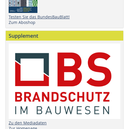
Testen Sie das BundesBauBlatt!
Zum Aboshop
Supplement
Zu den Mediadaten
Zur Homepage