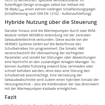
nicht zu vernehmen. Spezielle Ventilatorblätter im
Eulenflügel-Design erzeugen selbst bei Volllast mit
58 db(A) L
einen extrem niedrigen Schallleistungspegel
WA
(Schallleistung nach DIN EN 12102 - Außenaufstellung).
Hybride Nutzung über die Steuerung
Darüber hinaus sind die Wärmepumpen durch zwei RKM-
Module mittels MODBUS-Anbindung mit der zentralen
Gebäudeleittechnik verbunden. Diese wurde von der
HERMES Systeme GmbH auf die Bedürfnisse des
Schulbetriebes hin programmiert. Die Simatic HMI
veranschaulicht die Überwachung der wichtigsten
Parameter und sendet bei Störungen oder Abweichungen
eine Nachricht an den zuständigen Anlagen-Manager. So
können Ausfälle frühzeitig erkannt bzw. vermieden oder
schnell behoben werden, ohne dass eine Störung den
Schulbetrieb beeinträchtigt. Eine Vernetzung der
Gebäudeabschnitte wird zudem einen hybriden Einsatz der
Heizungstechnik – also die Kombination der Gas-Brennwert-
mit der Wärmepumpen-Kaskade ermöglichen.
Fazit