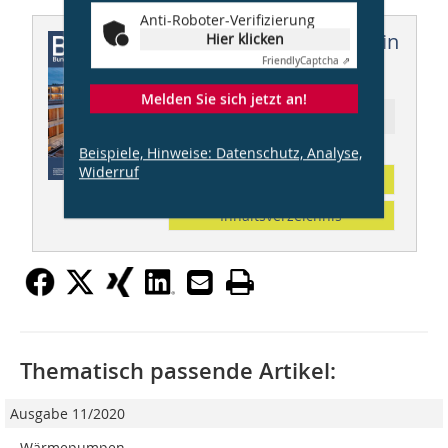
Anti-Roboter-Verifizierung
Dieser Artikel erschien in
Hier klicken
Friendly
Captcha ⇗
BBB 04/2025
Melden Sie sich jetzt an!
Ressort: ENERGIE
Beispiele, Hinweise: Datenschutz, Analyse,
Widerruf
Abonnement
Inhaltsverzeichnis
Thematisch passende Artikel:
Ausgabe 11/2020
Wärmepumpen