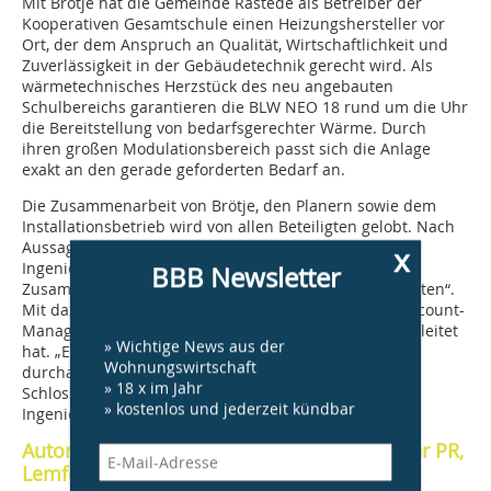
Mit Brötje hat die Gemeinde Rastede als Betreiber der
Kooperativen Gesamtschule einen Heizungshersteller vor
Ort, der dem Anspruch an Qualität, Wirtschaftlichkeit und
Zuverlässigkeit in der Gebäudetechnik gerecht wird. Als
wärmetechnisches Herzstück des neu angebauten
Schulbereichs garantieren die BLW NEO 18 rund um die Uhr
die Bereitstellung von bedarfsgerechter Wärme. Durch
ihren großen Modulationsbereich passt sich die Anlage
exakt an den gerade geforderten Bedarf an.
Die Zusammenarbeit von Brötje, den Planern sowie dem
Installationsbetrieb wird von allen Beteiligten gelobt. Nach
Aussagen des verantwortlichen Projektleiters der
x
Ingenieurbüro heimsch GmbH, Finn Tabken, ging die
BBB Newsletter
Zusammenarbeit „zügig und unproblematisch vonstatten“.
Mit dazu beigetragen hat auch der zuständige Key-Account-
Manager Daniel Norder, der das Projekt für Brötje begleitet
» Wichtige News aus der
hat. „Eine Konstellation, die ich mir für Folgeprojekte
Wohnungswirtschaft
durchaus wieder vorstellen kann“, erklärt auch Jens
» 18 x im Jahr
Schlosshauer, geschäftsführender Inhaber des
» kostenlos und jederzeit kündbar
Ingenieurbüros dazu.
Autor: Dieter Last, Fachredakteur, Waldecker PR,
Lemförde