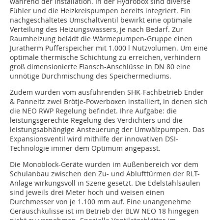
während der Installation. In der Hydrobox sind diverse
Fühler und die Heizkreispumpen bereits integriert. Ein
nachgeschaltetes Umschaltventil bewirkt eine optimale
Verteilung des Heizungswassers, je nach Bedarf. Zur
Raumheizung belädt die Wärmepumpen-Gruppe einen
Juratherm Pufferspeicher mit 1.000 l Nutzvolumen. Um eine
optimale thermische Schichtung zu erreichen, verhindern
groß dimensionierte Flansch-Anschlüsse in DN 80 eine
unnötige Durchmischung des Speichermediums.
Zudem wurden vom ausführenden SHK-Fachbetrieb Ender
& Panneitz zwei Brötje-Powerboxen installiert, in denen sich
die NEO RWP Regelung befindet. Ihre Aufgabe: die
leistungsgerechte Regelung des Verdichters und die
leistungsabhängige Ansteuerung der Umwälzpumpen. Das
Expansionsventil wird mithilfe der innovativen DSI-
Technologie immer dem Optimum angepasst.
Die Monoblock-Geräte wurden im Außenbereich vor dem
Schulanbau zwischen den Zu- und Ablufttürmen der RLT-
Anlage wirkungsvoll in Szene gesetzt. Die Edelstahlsäulen
sind jeweils drei Meter hoch und weisen einen
Durchmesser von je 1.100 mm auf. Eine unangenehme
Geräuschkulisse ist im Betrieb der BLW NEO 18 hingegen