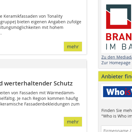
te Keramikfassaden von Tonality
ngruppe) bieten eigenen Angaben zufolge
ltungsmöglichkeiten mit hohem
.
mehr
Zu den Mediad
Zur Homepage
Anbieter fi
d werterhaltender Schutz
keiten von Fassaden mit Wärmedämm-
elfältig. Je nach Region kommen häufig
r keramische Fassadenbekleidungen zum
Finden Sie mehr
"Who is Who im
mehr