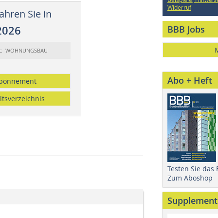
Widerruf
ahren Sie in
2026
BBB Jobs
rt: WOHNUNGSBAU
Abo + Heft
bonnement
ltsverzeichnis
Testen Sie das
Zum Aboshop
Supplement