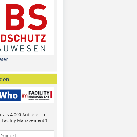
aten
nden
 als 4.000 Anbieter im
 Facility Management"!