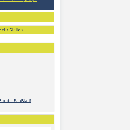
Mehr Stellen
 BundesBauBlatt!