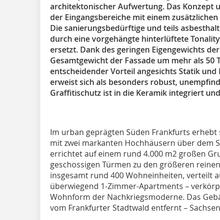
architektonischer Aufwertung. Das Konzept 
der Eingangsbereiche mit einem zusätzliche
Die sanierungsbedürftige und teils asbestha
durch eine vorgehängte hinterlüftete Tonali
ersetzt. Dank des geringen Eigengewichts de
Gesamtgewicht der Fassade um mehr als 50 T
entscheidender Vorteil angesichts Statik und
erweist sich als besonders robust, unempfind
Graffitischutz ist in die Keramik integriert 
Im urban geprägten Süden Frankfurts erheb
mit zwei markanten Hochhäusern über dem St
errichtet auf einem rund 4.000 m2 großen Grun
geschossigen Türmen zu den größeren reine
insgesamt rund 400 Wohneinheiten, verteilt 
überwiegend 1-Zimmer-Apartments – verkörpe
Wohnform der Nachkriegsmoderne. Das Gebäu
vom Frankfurter Stadtwald entfernt – Sachsenh