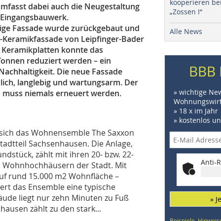
kooperieren be
umfasst dabei auch die Neugestaltung
„Zossen I“
n Eingangsbauwerk.
ltige Fassade wurde zurückgebaut und
Alle News
ty-Keramikfassade von Leipfinger-Bader
r Keramikplatten konnte das
onnen reduziert werden – ein
BBB 
 Nachhaltigkeit. Die neue Fassade
lich, langlebig und wartungsarm. Der
» wichtige Ne
und muss niemals erneuert werden.
Wohnungswirt
» 18 x im Jahr
» kostenlos u
t sich das Wohnensemble The Saxxon
adtteil Sachsenhausen. Die Anlage,
dstück, zählt mit ihren 20- bzw. 22-
Anti-R
n Wohnhochhäusern der Stadt. Mit
auf rund 15.000 m2 Wohnfläche –
rt das Ensemble eine typische
de liegt nur zehn Minuten zu Fuß
» J
ausen zählt zu den stark...
Beispiele, Hinweis