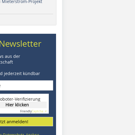
i Mieterstrom-Projekt
Newsletter
ws aus der
schaft
nd jederzeit kündbar
oboter-Verifizierung
Hier klicken
Friendly
Captcha ⇗
etzt anmelden!
e: Datenschutz, Analyse,