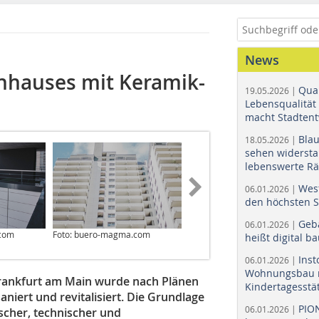
News
chhauses mit Keramik-
Quar
19.05.2026 |
Lebensqualität 
macht Stadtent
Bla
18.05.2026 |
sehen widerst
lebenswerte R
Wes
06.01.2026 |
den höchsten 
Geb
06.01.2026 |
.com
Foto: buero-magma.com
Foto: buero-magma.com
heißt digital b
Ins
06.01.2026 |
Wohnungsbau r
ankfurt am Main wurde nach Plänen
Kindertagesstä
niert und revitalisiert. Die Grundlage
PIO
06.01.2026 |
ischer, technischer und