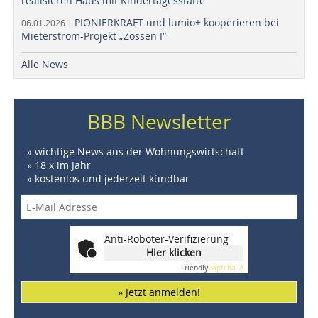
realisieren Haus mit Kindertagesstätte
PIONIERKRAFT und lumio+ kooperieren bei
06.01.2026 |
Mieterstrom-Projekt „Zossen I“
Alle News
BBB Newsletter
» wichtige News aus der Wohnungswirtschaft
» 18 x im Jahr
» kostenlos und jederzeit kündbar
Anti-Roboter-Verifizierung
Hier klicken
Friendly
Captcha ⇗
» Jetzt anmelden!