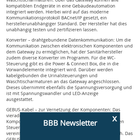
kompatiblen Endgeräte in eine Gebäudeautomation
integriert werden. Hierbei wird auf das moderne
Kommunikationsprotokoll BACnet/IP gesetzt, ein
herstellerunabhängiger Standard. Der Hersteller hat dies
unabhängig testen und zertifizieren lassen.
Konverter – drahtgebundene Datenkommunikation:
Um die
Kommunikation zwischen elektronischen Komponenten und
dem Gateway zu ermöglichen, hat der Sanitärhersteller
zudem diverse Konverter im Programm. Für die WC-
Steuerung gibt es die Power & Connect Box, die in die
Vorwandelemente integriert wird. Darüber werden
kabelgebunden die Urinalsteuerungen und
Waschtischarmaturen an das Gateway angeschlossen.
Dieses übernimmt ebenfalls die Spannungsversorgung und
ist mit Spannungswandler und LED-Anzeige
ausgestattet.
GEBUS-Kabel – zur Vernetzung der Komponenten:
Das
x
vieradrige GEBUS-Kabel vernetzt die elektronischen
BBB Newsletter
Komponenten miteinander. Es ist für die elektronischen
Steuerungen und Hygienespülungen geeignet. Dabei
vereinfacht die Farbzuordnung die Installation deutlich. Das
GEBUS-Kabel ist vielseitig einsetzbar: für die direkte