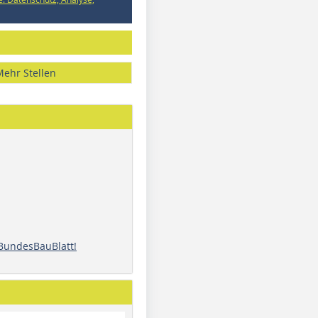
Mehr Stellen
 BundesBauBlatt!