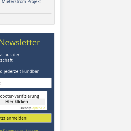
i Mieterstrom-Projekt
Newsletter
ws aus der
schaft
nd jederzeit kündbar
oboter-Verifizierung
Hier klicken
Friendly
Captcha ⇗
etzt anmelden!
e: Datenschutz, Analyse,