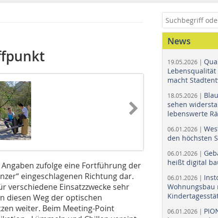
News
ffpunkt
Quar
19.05.2026 |
Lebensqualität 
macht Stadtent
Bla
18.05.2026 |
sehen widerst
lebenswerte R
Wes
06.01.2026 |
den höchsten 
Geb
06.01.2026 |
heißt digital b
 Angaben zufolge eine Fortführung der
zer“ eingeschlagenen Rich­­tung dar.
Ins
06.01.2026 |
ür verschiedene Einsatzzwecke sehr
Wohnungsbau r
Kindertagesstä
 diesen Weg der optischen
zen weiter. Beim Meeting-Point
PIO
06.01.2026 |