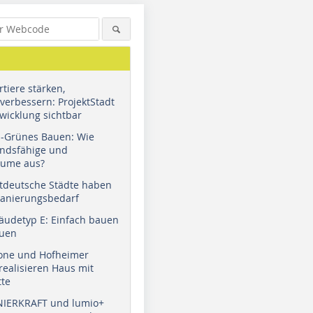
tiere stärken,
verbessern: ProjektStadt
wicklung sichtbar
u-Grünes Bauen: Wie
andsfähige und
äume aus?
tdeutsche Städte haben
Sanierungsbedarf
äudetyp E: Einfach bauen
auen
tone und Hofheimer
ealisieren Haus mit
tte
NIERKRAFT und lumio+