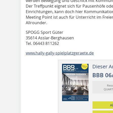
werden Bewegung und Geschick mit Kommunik
Der Treffpunkt eignet sich für Pausenhöfe o
Einrichtungen, kann doch hier Kommunikation
Meeting Point ist auch für Unterricht im Freien
Allrounder.
SPOGG Sport Güter
35614 Asslar-Berghausen
Tel. 06443 811262
www.hally-gally-spielplatzgeraete.de
Dieser Ar
BBB 06
Ress
QUART
A