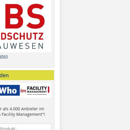
aten
nden
 als 4.000 Anbieter im
 Facility Management"!