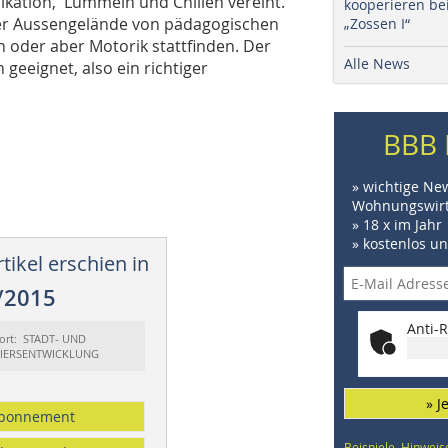
ation, Lümmeln und Chillen vereint.
kooperieren be
der Aussengelände von pädagogischen
„Zossen I“
 oder aber Motorik stattfinden. Der
Alle News
 geeignet, also ein richtiger
BBB 
» wichtige Ne
Wohnungswirt
» 18 x im Jahr
» kostenlos u
tikel erschien in
/2015
Anti-R
ort: STADT- UND
IERSENTWICKLUNG
» J
bonnement
Beispiele, Hinweis