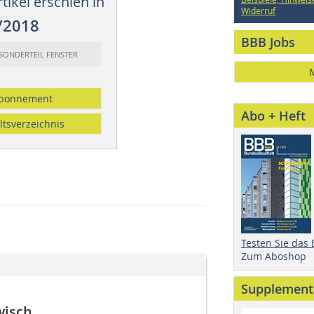
tikel erschien in
Widerruf
/2018
BBB Jobs
 SONDERTEIL FENSTER
bonnement
Abo + Heft
ltsverzeichnis
Testen Sie das
Zum Aboshop
Supplement
wisch