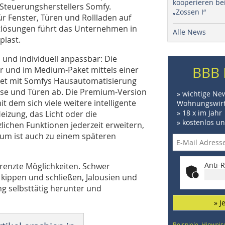
kooperieren be
Steuerungsherstellers Somfy.
„Zossen I“
r Fenster, Türen und Rollladen auf
tlösungen führt das Unternehmen in
Alle News
last.
 und individuell anpassbar: Die
BBB 
er und im Medium-Paket mittels einer
et mit Somfys Hausautomatisierung
sse und Türen ab. Die Premium-Version
» wichtige Ne
dem sich viele weitere intelligente
Wohnungswirt
» 18 x im Jahr
eizung, das Licht oder die
» kostenlos u
zlichen Funktionen jederzeit erweitern,
um ist auch zu einem späteren
Anti-R
renzte Möglichkeiten. Schwer
 kippen und schließen, Jalousien und
g selbsttätig herunter und
» J
Beispiele, Hinweis