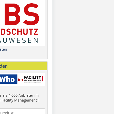
aten
nden
 als 4.000 Anbieter im
 Facility Management"!