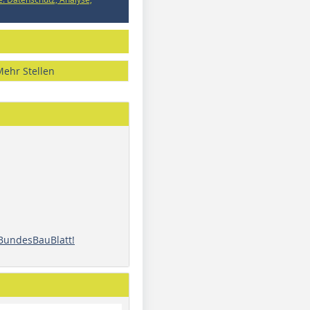
Mehr Stellen
 BundesBauBlatt!