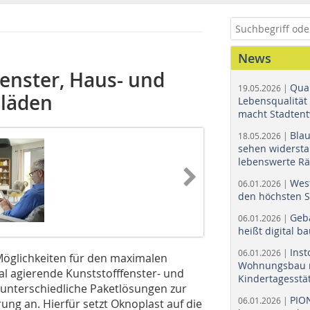
News
Fenster, Haus- und
Quar
19.05.2026 |
lläden
Lebensqualität 
macht Stadtent
Bla
18.05.2026 |
sehen widerst
lebenswerte R
Wes
06.01.2026 |
den höchsten 
Geb
06.01.2026 |
heißt digital b
Ins
06.01.2026 |
 Möglichkeiten für den maximalen
Wohnungsbau r
al agierende Kunststofffenster- und
Kindertagesstä
 unterschiedliche Paketlösungen zur
PIO
06.01.2026 |
ng an. Hierfür setzt Oknoplast auf die