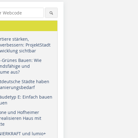
tiere stärken,
verbessern: ProjektStadt
wicklung sichtbar
u-Grünes Bauen: Wie
andsfähige und
äume aus?
tdeutsche Städte haben
Sanierungsbedarf
äudetyp E: Einfach bauen
auen
tone und Hofheimer
ealisieren Haus mit
tte
NIERKRAFT und lumio+