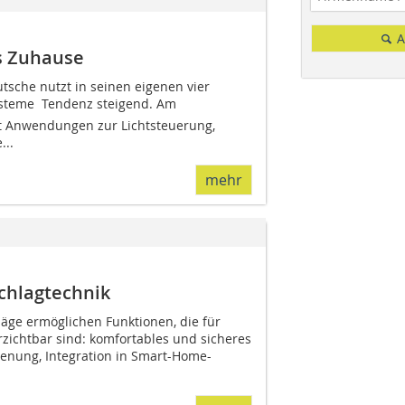
A
s Zuhause
utsche nutzt in seinen eigenen vier
eme  Tendenz steigend. Am
it Anwendungen zur Lichtsteuerung,
...
mehr
schlagtechnik
läge ermöglichen Funktionen, die für
ichtbar sind: komfortables und sicheres
ienung, Integration in Smart-Home-