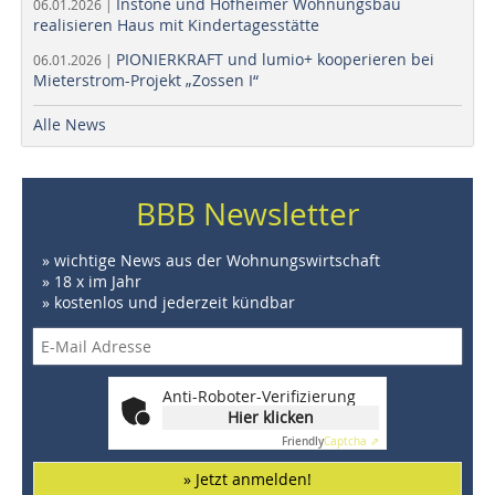
Instone und Hofheimer Wohnungsbau
06.01.2026 |
realisieren Haus mit Kindertagesstätte
PIONIERKRAFT und lumio+ kooperieren bei
06.01.2026 |
Mieterstrom-Projekt „Zossen I“
Alle News
BBB Newsletter
» wichtige News aus der Wohnungswirtschaft
» 18 x im Jahr
» kostenlos und jederzeit kündbar
Anti-Roboter-Verifizierung
Hier klicken
Friendly
Captcha ⇗
» Jetzt anmelden!