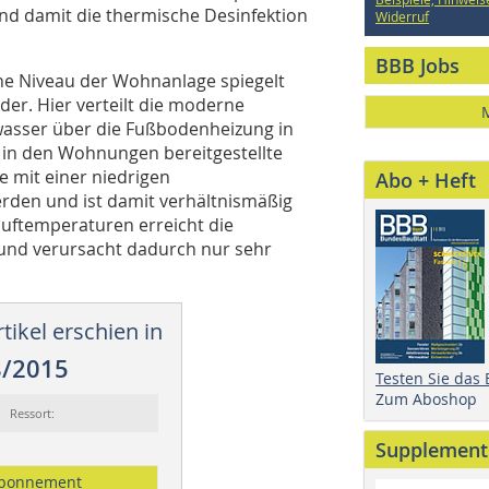
und damit die thermische Desinfektion
Widerruf
BBB Jobs
ne Niveau der Wohnanlage spiegelt
der. Hier verteilt die moderne
sser über die Fußbodenheizung in
 in den Wohnungen bereitgestellte
mit einer niedrigen
Abo + Heft
rden und ist damit verhältnismäßig
auftemperaturen erreicht die
und verursacht dadurch nur sehr
tikel erschien in
8/2015
Testen Sie das
Zum Aboshop
Ressort:
Supplement
bonnement