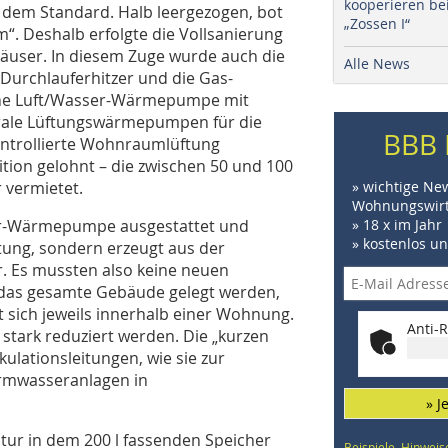
kooperieren be
 dem Standard. Halb leergezogen, bot
„Zossen I“
. Deshalb erfolgte die Vollsanierung
user. In diesem Zuge wurde auch die
Alle News
n Durchlauferhitzer und die Gas-
ne Luft/Wasser-Wärmepumpe mit
ale Lüftungswär­mepumpen für die
BBB 
ontrollierte Wohnraumlüftung
tition gelohnt – die zwischen 50 und 100
 vermietet.
» wichtige Ne
Wohnungswirt
ser-Wärmepumpe ausgestattet und
» 18 x im Jahr
» kostenlos u
ung, sondern erzeugt aus der
Es mussten also keine neuen
das gesamte Gebäude gelegt werden,
sich jeweils innerhalb einer Wohnung.
Anti-R
 stark reduziert werden. Die „kurzen
kulationsleitungen, wie sie zur
armwasseranlagen in
» J
ur in dem 200 l fassenden Speicher
Beispiele, Hinweis