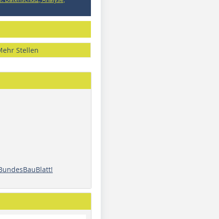
Mehr Stellen
 BundesBauBlatt!