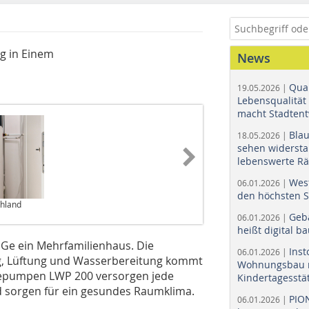
g in Einem
News
Quar
19.05.2026 |
Lebensqualität 
macht Stadtent
Bla
18.05.2026 |
sehen widerst
lebenswerte R
Wes
06.01.2026 |
den höchsten 
chland
Geb
06.01.2026 |
heißt digital b
oGe ein Mehrfamilienhaus. Die
Ins
06.01.2026 |
ng, Lüftung und Wasserbereitung kommt
Wohnungsbau r
epumpen LWP 200 versorgen jede
Kindertagesstä
 sorgen für ein gesundes Raumklima.
PIO
06.01.2026 |