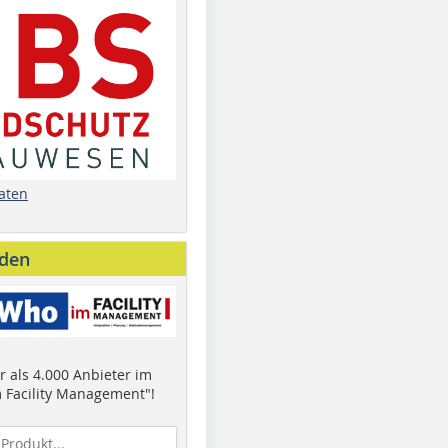
aten
nden
 als 4.000 Anbieter im
 Facility Management"!