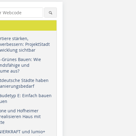
tiere stärken,
verbessern: ProjektStadt
wicklung sichtbar
u-Grünes Bauen: Wie
andsfähige und
äume aus?
tdeutsche Städte haben
Sanierungsbedarf
äudetyp E: Einfach bauen
auen
tone und Hofheimer
ealisieren Haus mit
tte
NIERKRAFT und lumio+