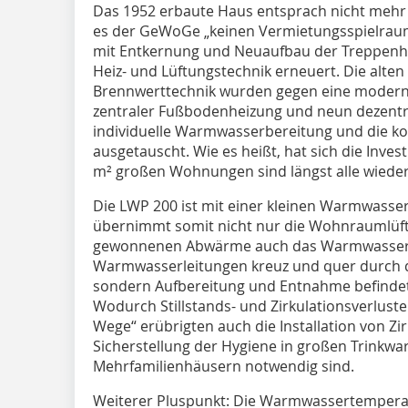
Das 1952 erbaute Haus entsprach nicht mehr
es der GeWoGe „keinen Vermietungsspielraum“
mit Entkernung und Neuaufbau der Treppenhä
Heiz- und Lüftungstechnik er­­neuert. Die alte
Brennwerttechnik wurden gegen eine moder
zentraler Fußbodenheizung und neun dezentr
individuelle Warm­­wasserbereitung und die k
ausgetauscht. Wie es heißt, hat sich die Inves
m² großen Wohnungen sind längst alle wieder
Die LWP 200 ist mit einer kleinen Warmwas
übernimmt somit nicht nur die Wohnraumlüft
gewonnenen Abwärme auch das Warmwasser. 
Warmwasserleitungen kreuz und quer durch 
sondern Aufbereitung und Entnahme befindet 
Wodurch Stillstands- und Zirkulationsverluste
Wege“ erübrigten auch die Installation von Zir
Sicherstellung der Hygiene in großen Trinkw
Mehrfamilienhäusern notwendig sind.
Weiterer Pluspunkt: Die Warmwassertemperat