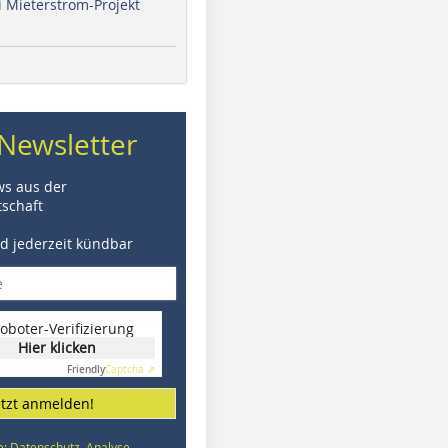
i Mieterstrom-Projekt
Newsletter
ws aus der
schaft
nd jederzeit kündbar
oboter-Verifizierung
Hier klicken
Friendly
Captcha ⇗
etzt anmelden!
e: Datenschutz, Analyse,