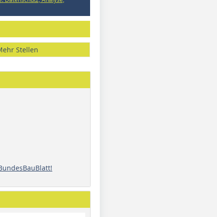
Mehr Stellen
 BundesBauBlatt!