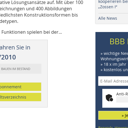
kooperieren be
vative Lösungsansätze auf. Mit über 100
„Zossen I“
lzeichnungen und 400 Abbildungen
iedlichsten Konstruktionsformen bis
Alle News
udetypen.
 Funktionen spielen bei der...
BBB 
ahren Sie in
» wichtige Ne
/2010
Wohnungswirt
» 18 x im Jahr
: BAUEN IM BESTAND
» kostenlos u
bonnement
Anti-R
ltsverzeichnis
» J
Beispiele, Hinweis