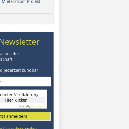
i Mieterstrom-Projekt
Newsletter
ws aus der
schaft
nd jederzeit kündbar
oboter-Verifizierung
Hier klicken
Friendly
Captcha ⇗
etzt anmelden!
e: Datenschutz, Analyse,