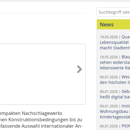
News
Quar
19.05.2026 |
Lebensqualität 
macht Stadtent
Bla
18.05.2026 |
sehen widerst
lebenswerte R
Wes
06.01.2026 |
den höchsten 
Geb
06.01.2026 |
heißt digital b
Ins
06.01.2026 |
Wohnungsbau r
 kompakten Nachschlagewerks
Kindertagesstä
nen Konstruktionsbedingungen bis zu
fassende Auswahl internationaler An­­
PIO
06.01.2026 |