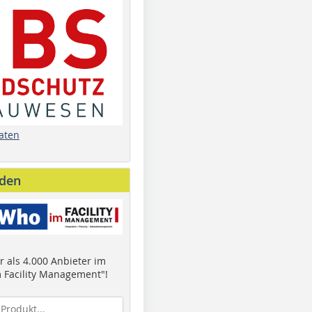
aten
nden
 als 4.000 Anbieter im
 Facility Management"!