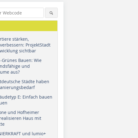
tiere stärken,
verbessern: ProjektStadt
wicklung sichtbar
u-Grünes Bauen: Wie
andsfähige und
äume aus?
tdeutsche Städte haben
Sanierungsbedarf
äudetyp E: Einfach bauen
auen
tone und Hofheimer
ealisieren Haus mit
tte
NIERKRAFT und lumio+