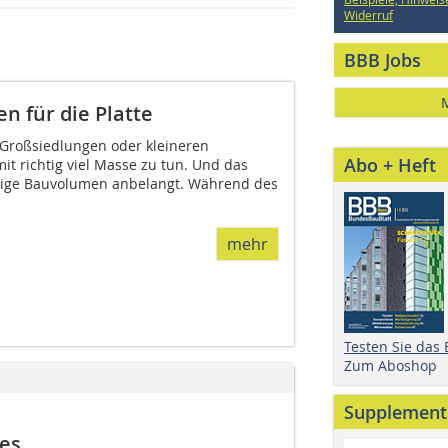
Widerruf
BBB Jobs
n für die Platte
n Großsiedlungen oder kleineren
Abo + Heft
it richtig viel Masse zu tun. Und das
ilige Bauvolumen anbelangt. Während des
mehr
Testen Sie das
Zum Aboshop
Supplement
ses