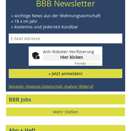
BBB Newsletter
» wichtige News aus der Wohnungswirtschaft
» 18 x im Jahr
» kostenlos und jederzeit kündbar
Anti-Roboter-Verifizierung
Hier klicken
Friendly
Captcha ⇗
» Jetzt anmelden!
Beispiele, Hinweise: Datenschutz, Analyse, Widerruf
BBB Jobs
Mehr Stellen
Abo + Heft