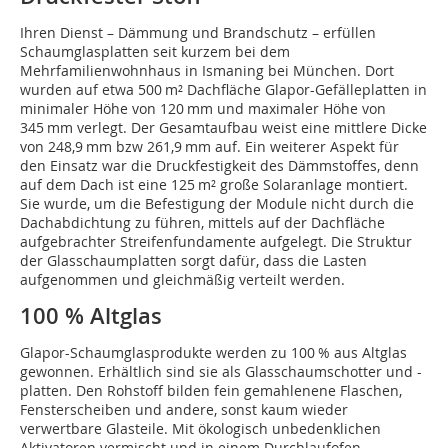
Ihren Dienst – Dämmung und Brandschutz – erfüllen
Schaumglasplatten seit kurzem bei dem
Mehrfamilienwohnhaus in Ismaning bei München. Dort
wurden auf etwa 500 m² Dachfläche Glapor-Gefälleplatten in
minimaler Höhe von 120 mm und maximaler Höhe von
345 mm verlegt. Der Gesamtaufbau weist eine mittlere Dicke
von 248,9 mm bzw 261,9 mm auf. Ein weiterer Aspekt für
den Einsatz war die Druckfestigkeit des Dämmstoffes, denn
auf dem Dach ist eine 125 m² große Solaranlage montiert.
Sie wurde, um die Befestigung der Module nicht durch die
Dachabdichtung zu führen, mittels auf der Dachfläche
aufgebrachter Streifenfundamente aufgelegt. Die Struktur
der Glasschaumplatten sorgt dafür, dass die Lasten
aufgenommen und gleichmäßig verteilt werden.
100 % Altglas
Glapor-Schaumglasprodukte werden zu 100 % aus Altglas
gewonnen. Erhältlich sind sie als Glasschaumschotter und -
platten. Den Rohstoff bilden fein gemahlenene Flaschen,
Fensterscheiben und andere, sonst kaum wieder
verwertbare Glasteile. Mit ökologisch unbedenklichen
Aktivatoren vermischt und in einem Durchlaufofen