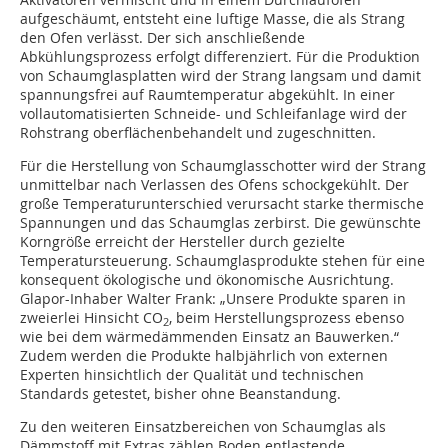
aufgeschäumt, entsteht eine luftige Masse, die als Strang
den Ofen verlässt. Der sich anschließende
Abkühlungsprozess erfolgt differenziert. Für die Produktion
von Schaumglasplatten wird der Strang langsam und damit
spannungsfrei auf Raumtemperatur abgekühlt. In einer
vollautomatisierten Schneide- und Schleifanlage wird der
Rohstrang oberflächenbehandelt und zugeschnitten.
Für die Herstellung von Schaumglasschotter wird der Strang
unmittelbar nach Verlassen des Ofens schockgekühlt. Der
große Temperaturunterschied verursacht starke thermische
Spannungen und das Schaumglas zerbirst. Die gewünschte
Korngröße erreicht der Hersteller durch gezielte
Temperatursteuerung. Schaumglasprodukte stehen für eine
konsequent ökologische und ökonomische Ausrichtung.
Glapor-Inhaber Walter Frank: „Unsere Produkte sparen in
zweierlei Hinsicht CO
, beim Herstellungsprozess ebenso
2
wie bei dem wärmedämmenden Einsatz an Bauwerken.“
Zudem werden die Produkte halbjährlich von externen
Experten hinsichtlich der Qualität und technischen
Standards getestet, bisher ohne Beanstandung.
Zu den weiteren Einsatzbereichen von Schaumglas als
Dämmstoff mit Extras zählen Boden entlastende