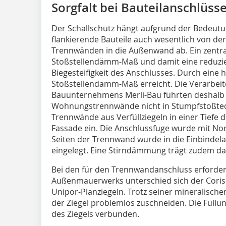
Sorgfalt bei Bauteilanschlüss
Der Schallschutz hängt aufgrund der Bedeutun
flankierende Bauteile auch wesentlich von d
Trennwänden in die Außenwand ab. Ein zentra
Stoßstellendämm-Maß und damit eine reduziert
Biegesteifigkeit des Anschlusses. Durch eine h
Stoßstellendämm-Maß erreicht. Die Verarbei
Bauunternehmens Merli-Bau führten deshalb 
Wohnungstrennwände nicht in Stumpfstoßtec
Trennwände aus Verfüllziegeln in einer Tiefe
Fassade ein. Die Anschlussfuge wurde mit Nor
Seiten der Trennwand wurde in die Einbindelag
eingelegt. Eine Stirndämmung trägt zudem d
Bei den für den Trennwandanschluss erforde
Außenmauerwerks unterschied sich der Coris
Unipor-Planziegeln. Trotz seiner mineralische
der Ziegel problemlos zuschneiden. Die Füllu
des Ziegels verbunden.