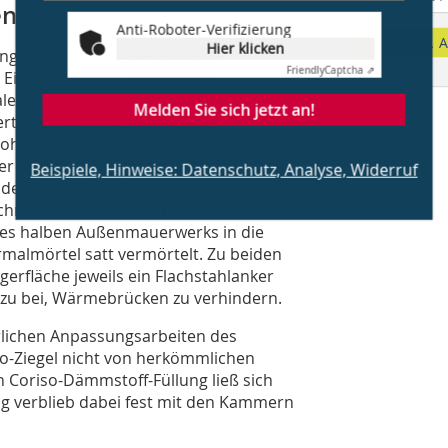
en
Anti-Roboter-Verifizierung
Hier klicken
A
g der Schalllängsleitung über
Friendly
Captcha ⇗
er Einbindung von Decken und
ler Faktor für das so genannte
Melden Sie sich jetzt an!
e Schalllängsleitung ist die
ohe Steifigkeit wird ein gutes
Beispiele, Hinweise: Datenschutz, Analyse, Widerruf
ter des mit dem Rohbau beauftragten
den Anschluss der
hnik aus, sondern banden die
 des halben Außenmauerwerks in die
malmörtel satt vermörtelt. Zu beiden
erfläche jeweils ein Flachstahlanker
azu bei, Wärmebrücken zu verhindern.
rlichen Anpassungsarbeiten des
o-Ziegel nicht von herkömmlichen
n Coriso-Dämmstoff-Füllung ließ sich
ng verblieb dabei fest mit den Kammern