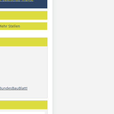
Mehr Stellen
 BundesBauBlatt!