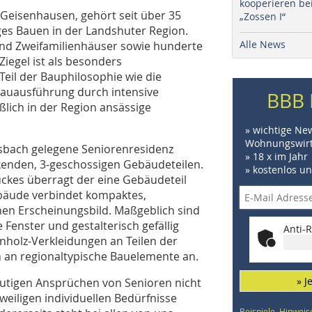
kooperieren be
eisenhausen, gehört seit über 35
„Zossen I“
iges Bauen in der Landshuter Region.
Alle News
 und Zweifamilienhäuser sowie hunderte
iegel ist als besonders
eil der Bauphilosophie wie die
 Bauausführung durch intensive
BBB 
lich in der Region ansässige
» wichtige Ne
Wohnungswirt
ldsbach gelegene Seniorenresidenz
» 18 x im Jahr
kenden, 3-geschossigen Gebäudeteilen.
» kostenlos u
ckes überragt der eine Gebäudeteil
äude verbindet kompaktes,
en Erscheinungsbild. Maßgeblich sind
 Fenster und gestalterisch gefällig
Anti-R
holz-Verkleidungen an Teilen der
 an regionaltypische Bauelemente an.
» J
utigen Ansprüchen von Senioren nicht
jeweiligen individuellen Bedürfnisse
Beispiele, Hinweis