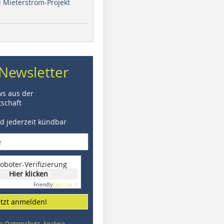
i Mieterstrom-Projekt
Newsletter
ws aus der
schaft
nd jederzeit kündbar
oboter-Verifizierung
Hier klicken
Friendly
Captcha ⇗
etzt anmelden!
e: Datenschutz, Analyse,