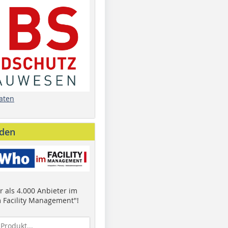
aten
nden
 als 4.000 Anbieter im
 Facility Management"!