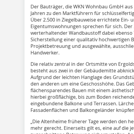
Der Bauträger, die WKN Wohnbau GmbH aus G
Jahren zu den Marktführern für schlüsselfert
Über 2.500 in Ziegelbauweise errichtete Ein-
Eigentumswohnungen sprechen für sich. Der Z
werterhaltender Wandbaustoff dabei ebenso T
Sicherstellung einer qualitativ hochwertigen
Projektbetreuung und ausgewählte, ausschließ
Handwerker.
Die relativ zentral in der Ortsmitte von Ergo
besteht aus zwei in der Gebäudemitte abknic
Aufgrund der leichten Hanglage des Grundstü
den anderen um eine Geschosshöhe. Das Geb
flächensparendes Bauen mit einem ästhetisch
hierbei großflächige, bis zum Boden reichende
eingebundene Balkone und Terrassen. Lärchen
Fassadenflächen und Balkongeländer knüpfen
„Die Altenheime früherer Tage werden den he
mehr gerecht. Einerseits gilt es, eine auf die 