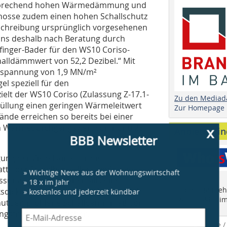
ntsprechend hohen Wärmedämmung und
schosse zudem einen hohen Schallschutz
usschreibung ursprünglich vorgesehenen
uns deshalb nach Beratung durch
pfinger-Bader für den WS10 Coriso-
alldämmwert von 52,2 Dezibel.“ Mit
ckspannung von 1,9 MN/m²
el speziell für den
t der WS10 Coriso (Zulassung Z-17.1-
Zu den Mediad
üllung einen geringen Wärmeleitwert
Zur Homepage
ände erreichen so bereits bei einer
x
en Wärmedurchgangswert von nur 0,25
Anbieter fi
BBB Newsletter
ung der Ziegelsorte für die
e der Ziegelhersteller Leipfinger-
» Wichtige News aus der Wohnungswirtschaft
» 18 x im Jahr
ssung Z-17.1-688) ebenfalls eine
» kostenlos und jederzeit kündbar
Finden Sie mehr
dicke stellte der in Dünnbettmörtel
"Who is Who im
lschutz empfohlene Schalldämmmaß von
ungstrennwände) sicher.