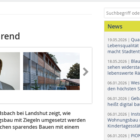
News
arend
Quar
19.05.2026 |
Lebensqualität 
macht Stadtent
Bla
18.05.2026 |
sehen widerst
lebenswerte R
Wes
06.01.2026 |
den höchsten 
Geb
06.01.2026 |
heißt digital b
sbach bei Landshut zeigt, wie
Ins
06.01.2026 |
gsbau mit Ziegeln umgesetzt werden
Wohnungsbau r
Kindertagesstä
ächen sparendes Bauen mit einem
PIO
06.01.2026 |