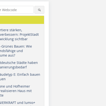
tiere stärken,
verbessern: ProjektStadt
wicklung sichtbar
u-Grünes Bauen: Wie
andsfähige und
äume aus?
tdeutsche Städte haben
Sanierungsbedarf
äudetyp E: Einfach bauen
auen
tone und Hofheimer
ealisieren Haus mit
tte
NIERKRAFT und lumio+