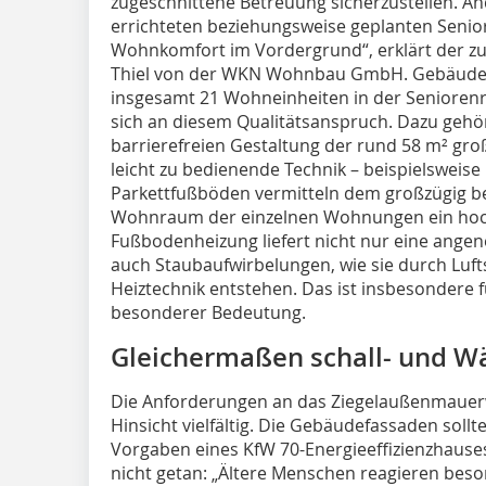
zugeschnittene Betreuung sicherzustellen. And
errichteten beziehungsweise geplanten Senio
Wohnkomfort im Vordergrund“, erklärt der zu
Thiel von der WKN Wohnbau GmbH. Gebäudet
insgesamt 21 Wohneinheiten in der Seniorenr
sich an diesem Qualitätsanspruch. Dazu gehö
barrierefreien Gestaltung der rund 58 m² g
leicht zu bedienende Technik – beispielsweise 
Parkettfußböden vermitteln dem großzügig b
Wohnraum der einzelnen Wohnungen ein hochw
Fußbodenheizung liefert nicht nur eine ang
auch Staubaufwirbelungen, wie sie durch Lu
Heiztechnik entstehen. Das ist insbesondere f
besonderer Bedeutung.
Gleichermaßen schall- und
Die Anforderungen an das Ziegelaußenmauerw
Hinsicht vielfältig. Die Gebäudefassaden sol
Vorgaben eines KfW 70-Energieeffizienzhauses
nicht getan: „Ältere Menschen reagieren bes