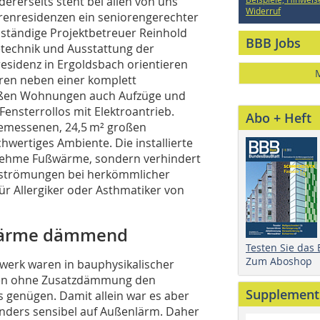
ererseits steht bei allen von uns
Widerruf
renresidenzen ein seniorengerechter
ständige Projektbetreuer Reinhold
BBB Jobs
echnik und Ausstattung der
esidenz in Ergoldsbach orientieren
ren neben einer komplett
roßen Wohnungen auch Aufzüge und
Fensterrollos mit Elektroantrieb.
Abo + Heft
emessenen, 24,5 m² großen
ertiges Ambiente. Die installierte
enehme Fußwärme, sondern verhindert
ftströmungen bei herkömmlicher
ür Allergiker oder Asthmatiker von
 Wärme dämmend
Testen Sie das
Zum Aboshop
erk waren in bauphysikalischer
lten oh­­ne Zusatzdämmung den
Supplement
 genügen. Damit allein war es aber
onders sensibel auf Außenlärm. Daher