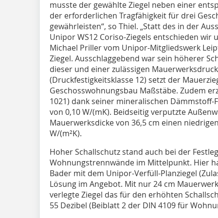
musste der gewählte Ziegel neben einer e
der erforderlichen Tragfähigkeit für drei Ge
gewährleisten“, so Thiel. „Statt des in der A
Unipor WS12 Coriso-Ziegels entschieden wir 
Michael Priller vom Unipor-Mitgliedswerk Lei
Ziegel. Ausschlaggebend war sein höherer Sch
dieser und einer zulässigen Mauerwerksdru
(Druckfestigkeitsklasse 12) setzt der Mauerzieg
Geschosswohnungsbau Maßstäbe. Zudem erziel
1021) dank seiner mineralischen Dämmstoff-F
von 0,10 W/(mK). Beidseitig verputzte Außenw
Mauerwerksdicke von 36,5 cm einen niedrig
W/(m²K).
Hoher Schallschutz stand auch bei der Festleg
Wohnungstrennwände im Mittelpunkt. Hier hatt
Bader mit dem Unipor-Verfüll-Planziegel (Zula
Lösung im Angebot. Mit nur 24 cm Mauerwerks
verlegte Ziegel das für den erhöhten Schal
55 Dezibel (Beiblatt 2 der DIN 4109 für Wohn