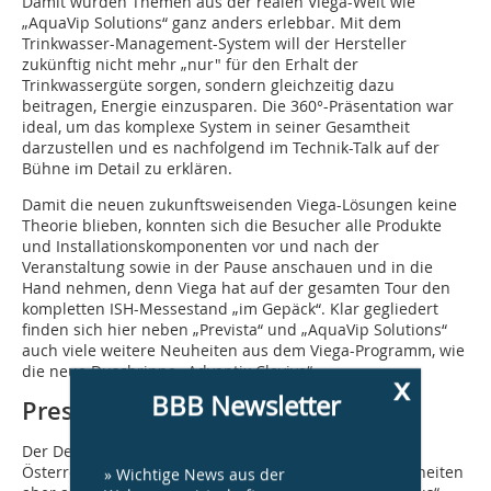
Damit wurden Themen aus der realen Viega-Welt wie
„AquaVip Solutions“ ganz anders erlebbar. Mit dem
Trinkwasser-Management-System will der Hersteller
zukünftig nicht mehr „nur" für den Erhalt der
Trinkwassergüte sorgen, sondern gleichzeitig dazu
beitragen, Energie einzusparen. Die 360°-Präsentation war
ideal, um das komplexe System in seiner Gesamtheit
darzustellen und es nachfolgend im Technik-Talk auf der
Bühne im Detail zu erklären.
Damit die neuen zukunftsweisenden Viega-Lösungen keine
Theorie blieben, konnten sich die Besucher alle Produkte
und Installationskomponenten vor und nach der
Veranstaltung sowie in der Pause anschauen und in die
Hand nehmen, denn Viega hat auf der gesamten Tour den
kompletten ISH-Messestand „im Gepäck“. Klar gegliedert
finden sich hier neben „Prevista“ und „AquaVip Solutions“
auch viele weitere Neuheiten aus dem Viega-Programm, wie
die neue Duschrinne „Advantix Cleviva“.
x
BBB Newsletter
Presswerkzeug feiert Premiere
Der Deutschland-Auftakt der Roadshow-Tour durch
Österreich und Deutschland bot neben allen ISH-Neuheiten
» Wichtige News aus der