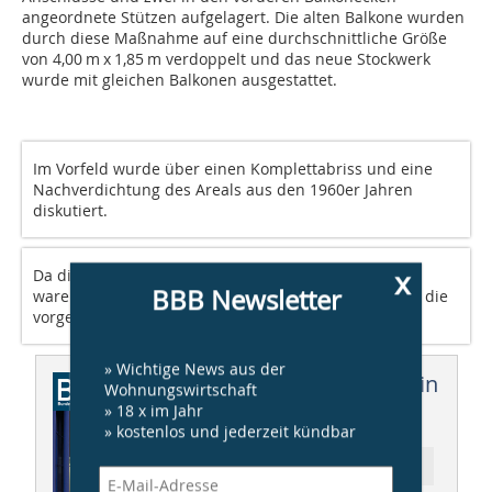
angeordnete Stützen aufgelagert. Die alten Balkone wurden
durch diese Maßnahme auf eine durchschnittliche Größe
von 4,00 m x 1,85 m verdoppelt und das neue Stockwerk
wurde mit gleichen Balkonen ausgestattet.
Im Vorfeld wurde über einen Komplettabriss und eine
Nachverdichtung des Areals aus den 1960er Jahren
diskutiert.
x
Da die Höhen des Fußbodenaufbaus unterschiedlich
BBB Newsletter
waren, mussten die Anschlüsse für jeden Balkon auf die
vorgegebene Austrittshöhe ausgerichtet werden.
» Wichtige News aus der
Dieser Artikel erschien in
Wohnungswirtschaft
» 18 x im Jahr
BBB 04/2012
» kostenlos und jederzeit kündbar
Ressort: BAUEN IM BESTAND