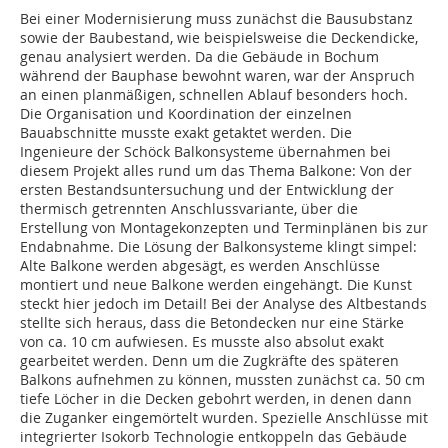
Bei einer Modernisierung muss zunächst die Bausubstanz
sowie der Baubestand, wie beispielsweise die Deckendicke,
genau analysiert werden. Da die Gebäude in Bochum
während der Bauphase bewohnt waren, war der An­­spruch
an einen planmäßigen, schnellen Ablauf besonders hoch.
Die Organisation und Koordination der einzelnen
Bauabschnitte musste exakt getaktet werden. Die
Ingenieure der Schöck Balkonsysteme übernahmen bei
diesem Projekt alles rund um das Thema Balkone: Von der
ersten Bestandsuntersuchung und der Entwicklung der
thermisch getrennten Anschlussvariante, über die
Erstellung von Montagekonzepten und Terminplänen bis zur
Endabnahme. Die Lösung der Balkonsysteme klingt simpel:
Alte Balkone werden abgesägt, es werden Anschlüsse
montiert und neue Balkone werden eingehängt. Die Kunst
steckt hier jedoch im Detail! Bei der Analyse des Altbestands
stellte sich heraus, dass die Betondecken nur eine Stärke
von ca. 10 cm aufwiesen. Es musste also absolut exakt
gearbeitet werden. Denn um die Zugkräfte des späteren
Balkons aufnehmen zu können, mussten zunächst ca. 50 cm
tiefe Löcher in die Decken gebohrt werden, in denen dann
die Zuganker eingemörtelt wurden. Spezielle Anschlüsse mit
integrierter Isokorb Technologie entkoppeln das Gebäude