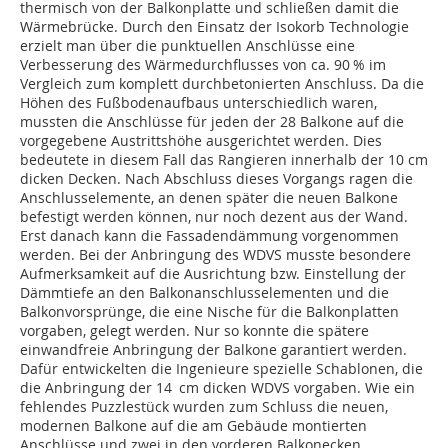
thermisch von der Balkonplatte und schließen damit die
Wärmebrücke. Durch den Einsatz der Isokorb Technologie
erzielt man über die punktuellen Anschlüsse eine
Verbesserung des Wärmedurchflusses von ca. 90 % im
Vergleich zum komplett durch­betonierten Anschluss. Da die
Höhen des Fußbodenaufbaus unterschiedlich waren,
mussten die Anschlüsse für jeden der 28 Balkone auf die
vorgegebene Austrittshöhe ausgerichtet werden. Dies
bedeutete in diesem Fall das Rangieren innerhalb der 10 cm
dicken Decken. Nach Abschluss dieses Vorgangs ragen die
Anschlusselemente, an denen später die neuen Balkone
befestigt werden können, nur noch dezent aus der Wand.
Erst danach kann die Fassadendämmung vorgenommen
werden. Bei der Anbringung des WDVS musste besondere
Aufmerksamkeit auf die Ausrichtung bzw. Einstellung der
Dämmtiefe an den Balkonanschlusselementen und die
Balkonvorsprünge, die eine Nische für die Balkonplatten
vorgaben, gelegt werden. Nur so konnte die spätere
einwandfreie Anbringung der Balkone garantiert werden.
Dafür entwickelten die Ingenieure spezielle Schablonen, die
die Anbringung der 14 cm dicken WDVS vorgaben. Wie ein
fehlendes Puzzlestück wurden zum Schluss die neuen,
modernen Balkone auf die am Gebäude montierten
Anschlüsse und zwei in den vorderen Balkonecken