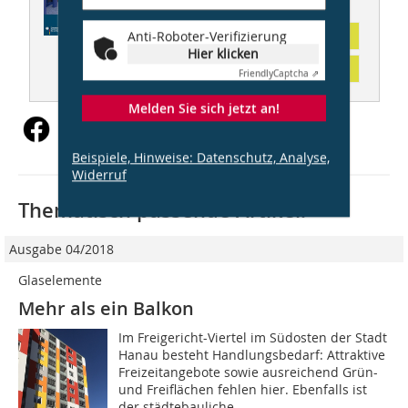
Abonnement
Anti-Roboter-Verifizierung
Hier klicken
Inhaltsverzeichnis
Friendly
Captcha ⇗
Melden Sie sich jetzt an!
Beispiele, Hinweise: Datenschutz, Analyse,
Widerruf
Thematisch passende Artikel:
Ausgabe 04/2018
Glaselemente
Mehr als ein Balkon
Im Freigericht-Viertel im Südosten der Stadt
Hanau besteht Handlungsbedarf: Attraktive
Freizeitangebote sowie ausreichend Grün-
und Freiflächen fehlen hier. Ebenfalls ist
der städtebauliche...