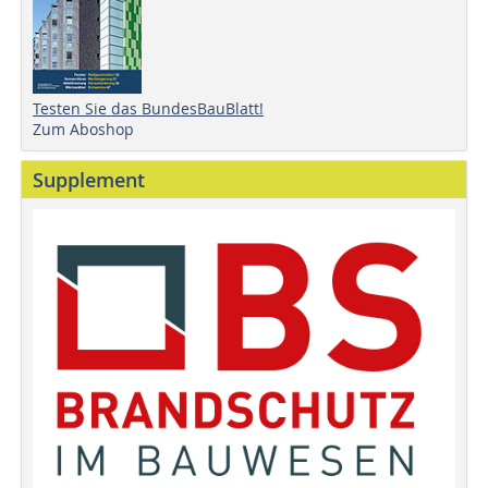
Testen Sie das BundesBauBlatt!
Zum Aboshop
Supplement