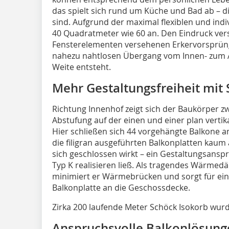
das spielt sich rund um Küche und Bad ab – die
sind. Aufgrund der maximal flexiblen und ind
40 Quadratmeter wie 60 an. Den Eindruck ver
Fensterelementen versehenen Erkervorsprüng
nahezu nahtlosen Übergang vom Innen- zum 
Weite entsteht.
Mehr Gestaltungsfreiheit mit
Richtung Innenhof zeigt sich der Baukörper zw
Abstufung auf der einen und einer plan vertik
Hier schließen sich 44 vorgehängte Balkone a
die filigran ausgeführten Balkonplatten kaum 
sich geschlossen wirkt – ein Gestaltungsanspr
Typ K realisieren ließ. Als tragendes Wärme
minimiert er Wärmebrücken und sorgt für ein
Balkonplatte an die Geschossdecke.
Zirka 200 laufende Meter Schöck Isokorb wurd
Anspruchsvolle Balkonlösung