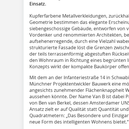
Einsatz.
Kupferfarbene Metallverkleidungen, zurückhal
Geometrie bestimmen das elegante Erscheinu
siebengeschossige Gebäude, entworfen von vo
Vordenker und renommierten Architekten, b
aufsehenerregende, durch eine Vielzahl wabe
strukturierte Fassade löst die Grenzen zwis
der teils terrassenförmig abgestuften Rücksei
den Wohnraum in Richtung eines begrünten I
Konzepts wirkt der kompakte Baukörper offen 
Mit dem an der Infanteriestraße 14 in Schwab
Münchner Projektentwickler Bauwerk eine mög
angesichts zunehmender Flächenknappheit Wo
aussehen könnte. Der Name Van B ist dabei
von Ben van Berkel, dessen Amsterdamer UNStu
Ansatz zielt er auf Qualität statt Quantität und 
Quadratmetern: „Das Besondere und Einzigartig
neue Form des intelligenten Wohnens bietet.“