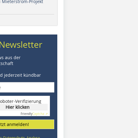
i Mieterstrom-Projekt
Newsletter
ws aus der
schaft
nd jederzeit kündbar
oboter-Verifizierung
Hier klicken
Friendly
Captcha ⇗
etzt anmelden!
e: Datenschutz, Analyse,