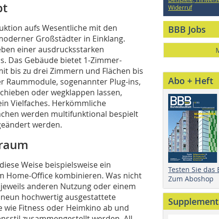
pt
Widerruf
uktion aufs Wesentliche mit den
BBB Jobs
 moderner Großstädter in Einklang.
neben einer ausdrucksstarken
s. Das Gebäude bietet 1-Zimmer-
it bis zu drei Zimmern und Flächen bis
Abo + Heft
er Raummodule, sogenannter Plug-ins,
schieben oder wegklappen lassen,
in Vielfaches. Herkömmliche
ächen werden multifunktional bespielt
geändert werden.
sraum
 diese Weise beispielsweise ein
Testen Sie das
m Home-Office kombinieren. Was nicht
Zum Aboshop
er jeweils anderen Nutzung oder einem
 neun hochwertig ausgestattete
Supplement
e wie Fitness oder Heimkino ab und
sstil zusammengestellt werden. All