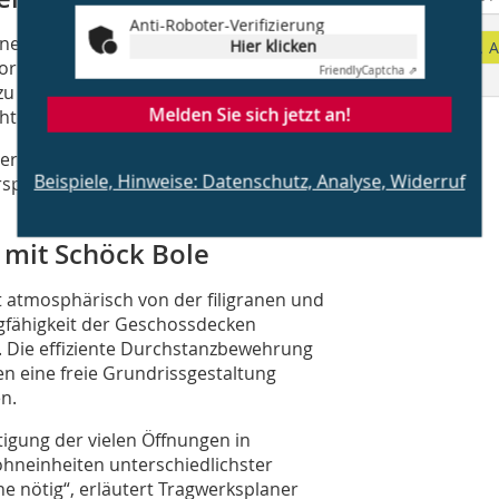
Anti-Roboter-Verifizierung
laner BDA, den ausführenden
Hier klicken
A
korb eingesetzt, um eine nach
Friendly
Captcha ⇗
n zu können. Dadurch konnten wir auf
Melden Sie sich jetzt an!
hten.“
r straßenseitig gelegenen Fassade.
Beispiele, Hinweise: Datenschutz, Analyse, Widerruf
orsprüngen wurde das Bauteil
 mit Schöck Bole
 atmosphärisch von der filigranen und
agfähigkeit der Geschossdecken
t. Die effiziente Durchstanzbewehrung
n eine freie Grundrissgestaltung
n.
tigung der vielen Öffnungen in
hneinheiten unterschiedlichster
e nötig“, erläutert Tragwerksplaner