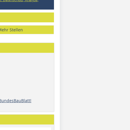
Mehr Stellen
 BundesBauBlatt!