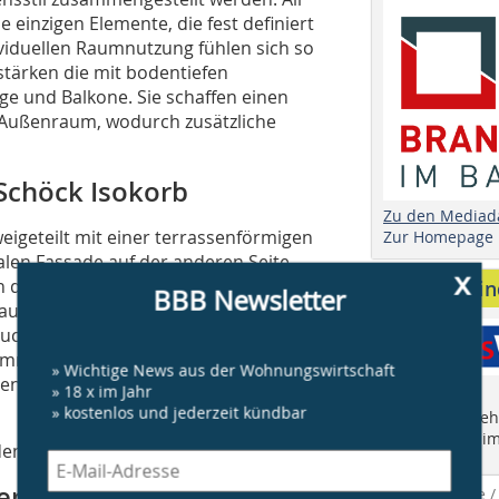
 einzigen Elemente, die fest definiert
ividuellen Raumnutzung fühlen sich so
stärken die mit bodentiefen
e und Balkone. Sie schaffen einen
Außenraum, wodurch zusätzliche
 Schöck Isokorb
Zu den Mediad
eigeteilt mit einer terrassenförmigen
Zur Homepage
alen Fassade auf der anderen Seite.
x
n die Wohnbereiche an. Optisch fallen
Anbieter fi
BBB Newsletter
auf, so dass die Fassadengestaltung in
uch, der sich mit Schöck Isokorb XT
dämmelement für auskragende Bauteile
» Wichtige News aus der Wohnungswirtschaft
en energieeffizienten Anschluss der
» 18 x im Jahr
» kostenlos und jederzeit kündbar
Finden Sie mehr
"Who is Who im
en bei diesem Projekt verbaut.
en