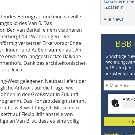
kooperieren be
„Zossen I“
tendes Betongrau und eine stilvolle
Alle News
ngsbild des Van B. Das
n Ben van Berkel, einem visionären
eherbergt 142 Wohnungen. Die
BBB 
nförmig versetzter Erkervorsprünge
chen Innen- und Außenräumen auf. An
te erweitern langgestreckte Balkone
» wichtige Ne
Wohnungswirt
nnenhofs. Dank des architektonischen
» 18 x im Jahr
und leicht.
» kostenlos u
ing-West gelegenen Neubau liefert der
liche Antwort auf die Frage, wie
hnen in der Großstadt in Zukunft
Anti-R
 Programm. Das Konzeptdesign stammt
dio weltweit tätig ist. Mit seinem
setzt auf Flexibilität anstelle von
e an Van B ist, dass es eine völlig
» J
Beispiele, Hinweis