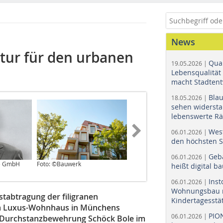
News
tur für den urbanen
Quar
19.05.2026 |
Lebensqualität 
macht Stadtent
Bla
18.05.2026 |
sehen widerst
lebenswerte R
Wes
06.01.2026 |
den höchsten 
Geb
06.01.2026 |
le GmbH
Foto: ©Bauwerk
Foto: ©Bauwerk
heißt digital b
Ins
06.01.2026 |
Wohnungsbau r
stabtragung der filigranen
Kindertagesstä
em Luxus-Wohnhaus in Münchens
PIO
06.01.2026 |
ie Durchstanzbewehrung Schöck Bole im