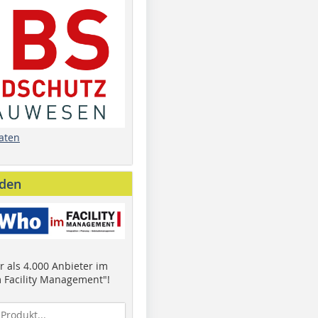
aten
nden
 als 4.000 Anbieter im
 Facility Management"!