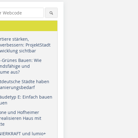
tiere stärken,
verbessern: ProjektStadt
wicklung sichtbar
u-Grünes Bauen: Wie
andsfähige und
äume aus?
tdeutsche Städte haben
Sanierungsbedarf
äudetyp E: Einfach bauen
Foto: Schöck Bauteile GmbH
Foto: Schöck Bauteile GmbH
Foto: Sch
auen
tone und Hofheimer
ealisieren Haus mit
tte
NIERKRAFT und lumio+